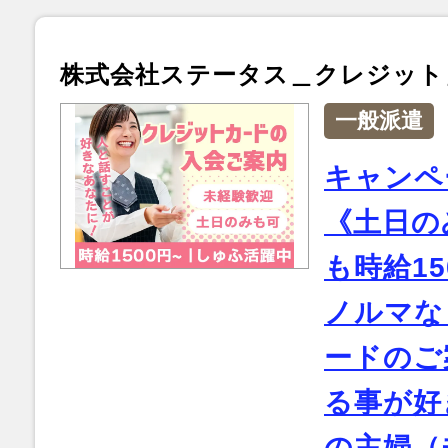
株式会社ステータス＿クレジット
一般派遣
キャンペ
《土日の
も時給1
ノルマな
ードのご
る事が好
の主婦（