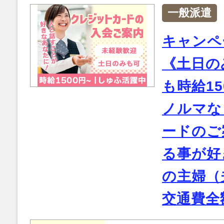
一般派遣
キャンペ
《土日の
も時給1
ノルマな
ードのご
る事が好
の主婦（
交通費全