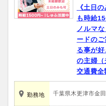
《土日の
も時給1
ノルマな
ードのご
る事が好
の主婦（
交通費全
千葉県木更津市金
勤務地