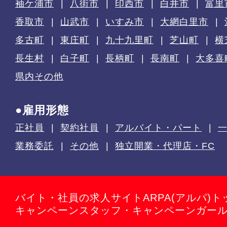
袖ケ浦市
八街市
印西市
白井市
富里
香取市
山武市
いすみ市
大網白里市
多古町
東庄町
九十九里町
芝山町
横
長生村
白子町
長柄町
長南町
大多喜
県内その他
●雇用形態
正社員
契約社員
アルバイト・パート
業務委託
その他
独立開業・代理店・FC
バイト・社員の求人サイトARPA(アルパ)ト
キャンペーンスタッフ・キャンペーンガー