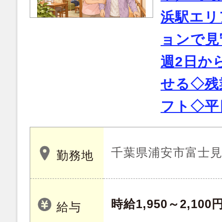
浜駅エリ
ョンで見
週2日か
せる◇残
フト◇平
千葉県浦安市富士
勤務地
時給1,950～2,100
給与