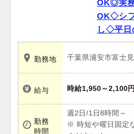
OK◎実
OK◇シ
し◇平日
千葉県浦安市富士
勤務地
時給1,950～2,100
給与
週2日/1日8時間～
勤務
※ 時短や曜日固定
時間