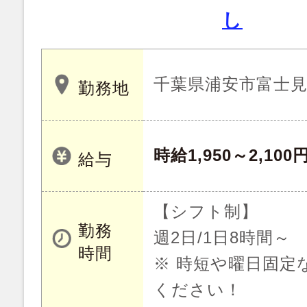
し
千葉県浦安市富士
勤務地
時給1,950～2,100
給与
【シフト制】
勤務
週2日/1日8時間～
時間
※ 時短や曜日固定
ください！