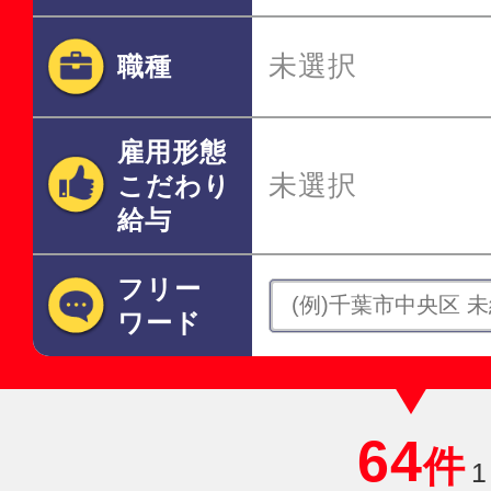
未選択
職種
雇用形態
未選択
こだわり
給与
フリー
ワード
64
件