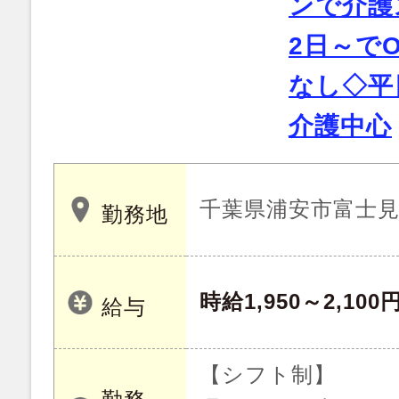
ンで介護
2日～で
なし◇平
介護中心
千葉県浦安市富士
勤務地
時給1,950～2,100
給与
【シフト制】