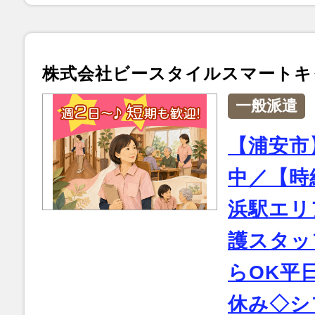
株式会社ビースタイルスマートキ
一般派遣
【浦安市
中／【時給
浜駅エリ
護スタッ
らOK平
休み◇シ