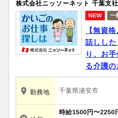
株式会社ニッソーネット 千葉支
NEW
一
【無資格
話しした
り、お手
る介護の
千葉県浦安市
勤務地
時給1500円〜2250