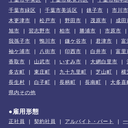
千葉市緑区
千葉市美浜区
銚子市
市川
木更津市
松戸市
野田市
茂原市
成田
旭市
習志野市
柏市
勝浦市
市原市
我孫子市
鴨川市
鎌ケ谷市
君津市
富
袖ケ浦市
八街市
印西市
白井市
富里
香取市
山武市
いすみ市
大網白里市
多古町
東庄町
九十九里町
芝山町
横
長生村
白子町
長柄町
長南町
大多喜
県内その他
●雇用形態
正社員
契約社員
アルバイト・パート