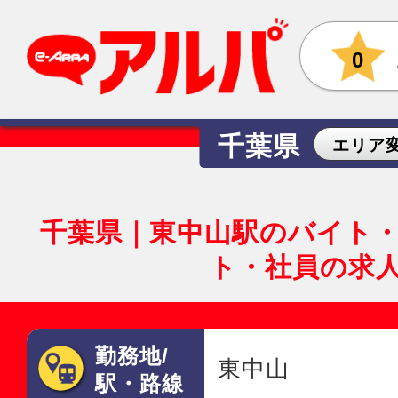
0
千葉県
エリア
千葉県｜東中山駅のバイト
ト・社員の求
勤務地/
東中山
駅・路線