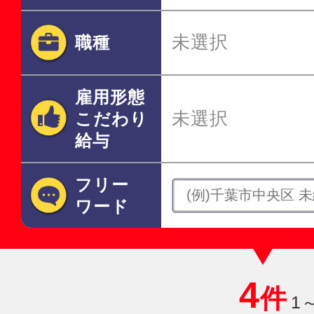
未選択
職種
雇用形態
未選択
こだわり
給与
フリー
ワード
4
件
1