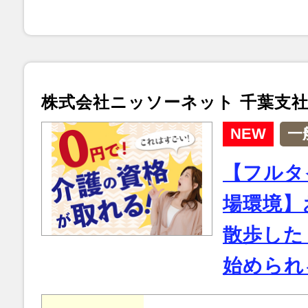
株式会社ニッソーネット 千葉支
NEW
一
【フルタ
場環境】
散歩した
始められ