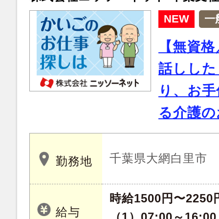
NEW
一
【無資格
話しした
り、お手
る介護の
千葉県大網白里市
勤務地
時給1500円〜2250
給与
（1）07:00～16:00