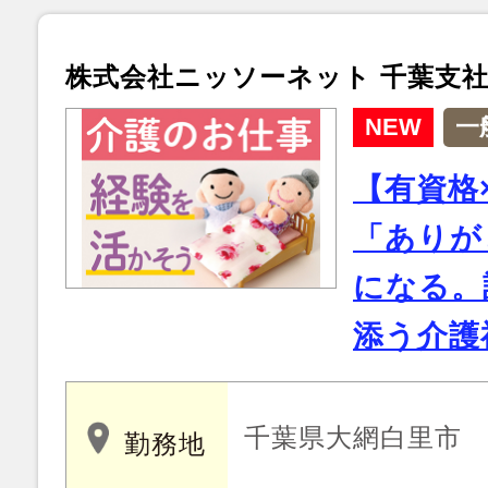
株式会社ニッソーネット 千葉支
NEW
一
【有資格
「ありが
になる。
添う介護
千葉県大網白里市
勤務地