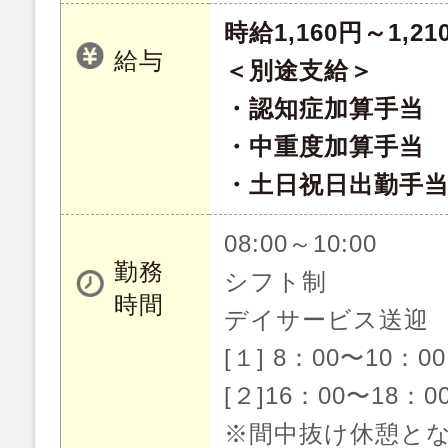
時給1,160円～1,21
給与
＜別途支給＞
・認知症加算手当 1
・中重度加算手当 2
・土日祝日出勤手当 
08:00～10:00
勤務
シフト制
時間
デイサービス送迎
[１] 8：00〜10：00
[２]16：00〜18：0
※間中抜け休憩と