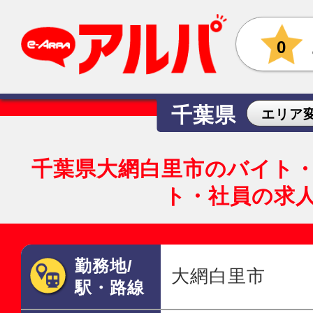
0
千葉県
エリア
千葉県大網白里市のバイト
ト・社員の求
勤務地/
大網白里市
駅・路線