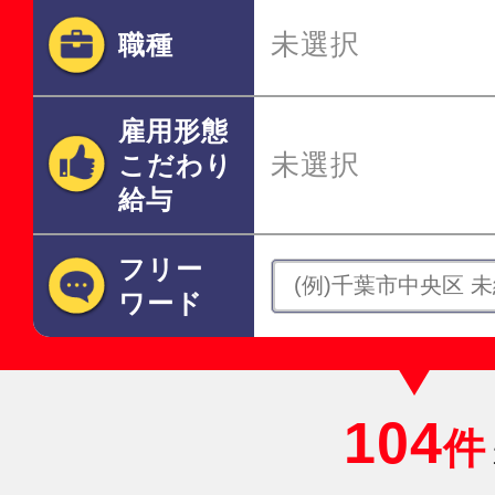
未選択
職種
雇用形態
未選択
こだわり
給与
フリー
ワード
104
件