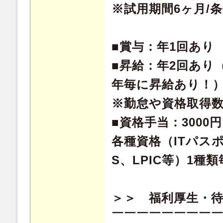
※試用期間6ヶ月/
■賞与：年1回あり
■昇給：年2回あり
年毎に昇給あり！
※勤怠や資格取得
■資格手当：3000
各種資格（ITパスポ
S、LPIC等）1種
＞＞ 福利厚生・
￣￣￣￣￣￣￣￣