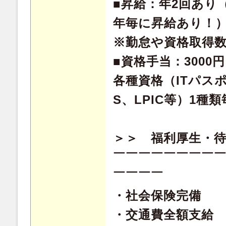
■昇給：年2回あり
年毎に昇給あり！
※勤怠や資格取得
■資格手当：3000
各種資格（ITパスポ
S、LPIC等）1種
＞＞ 福利厚生・
￣￣￣￣￣￣￣￣
￣￣￣￣
・社会保険完備
・交通費全額支給