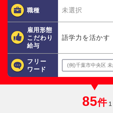
未選択
職種
雇用形態
語学力を活かす
こだわり
給与
フリー
ワード
85
件