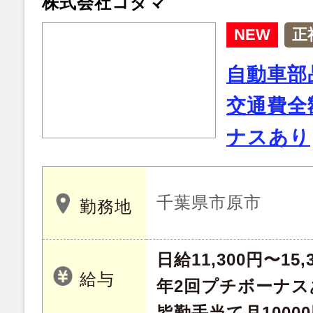
株式会社コダマ
NEW
正
自動車部
交通費全
ナスあり
千葉県市原市
勤務地
日給11,300円〜15,
給与
年2回プチボーナス
皆勤手当て月1000