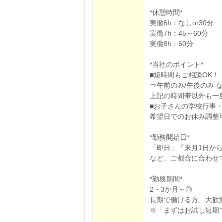
*休憩時間*
実働6h：なしor30分
実働7h：45～60分
実働8h：60分
*当社のポイント*
■短時間もご相談OK！
⇒午前のみ/午後のみ 
上記の時間帯以外も一
■お子さんの学校行事
希望日でのお休み調整
*勤務開始日*
「即日」「来月1日か
など、ご都合に合わせ
*勤務期間*
2・3か月～◎
長期で働ける方、大歓
※「まずはお試し短期