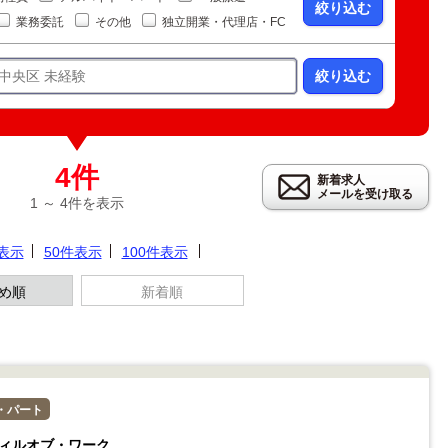
絞り込む
業務委託
その他
独立開業・代理店・FC
絞り込む
4件
新着求人
メールを受け取る
1 ～ 4件を表示
件表示
50件表示
100件表示
め順
新着順
・パート
ィルオブ・ワーク