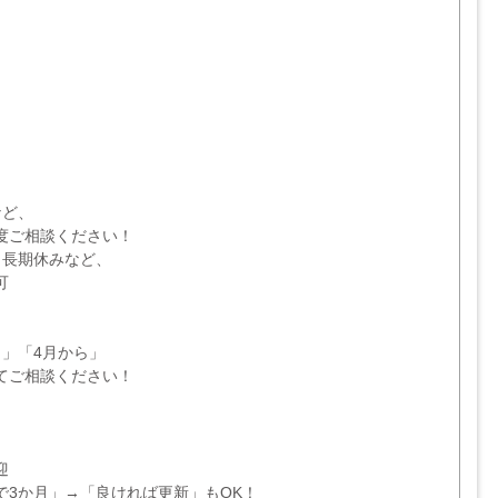
など、
度ご相談ください！
・長期休みなど、
可
ら」「4月から」
てご相談ください！
迎
で3か月」→「良ければ更新」もOK！