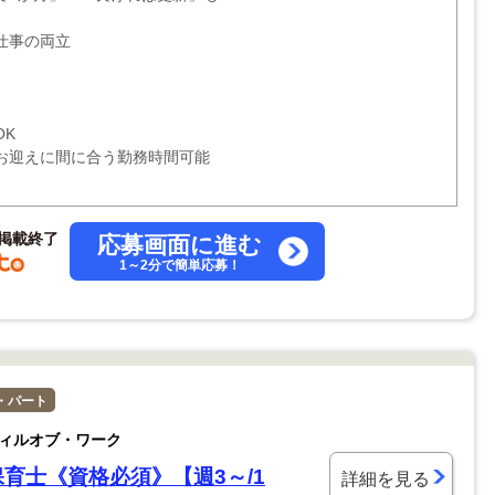
仕事の両立
OK
お迎えに間に合う勤務時間可能
掲載終了
応募画面に進む
1～2分で簡単応募！
・パート
ィルオブ・ワーク
育士《資格必須》【週3～/1
詳細を見る