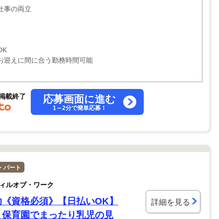
仕事の両立
OK
お迎えに間に合う勤務時間可能
掲載終了
応募画面に進む
1～2分で簡単応募！
・パート
ィルオブ・ワーク
助《資格必須》【日払いOK】
詳細を見る
｜保育園でまったり乳児の見