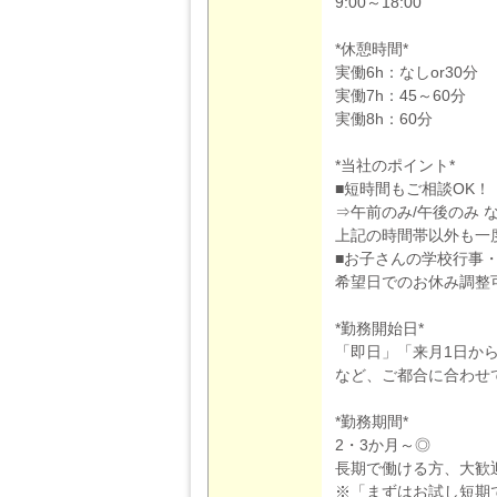
9:00～18:00
*休憩時間*
実働6h：なしor30分
実働7h：45～60分
実働8h：60分
*当社のポイント*
■短時間もご相談OK！
⇒午前のみ/午後のみ 
上記の時間帯以外も一
■お子さんの学校行事
希望日でのお休み調整
*勤務開始日*
「即日」「来月1日か
など、ご都合に合わせ
*勤務期間*
2・3か月～◎
長期で働ける方、大歓
※「まずはお試し短期