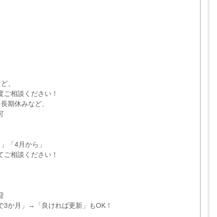
など、
度ご相談ください！
・長期休みなど、
可
ら」「4月から」
てご相談ください！
迎
で3か月」→「良ければ更新」もOK！