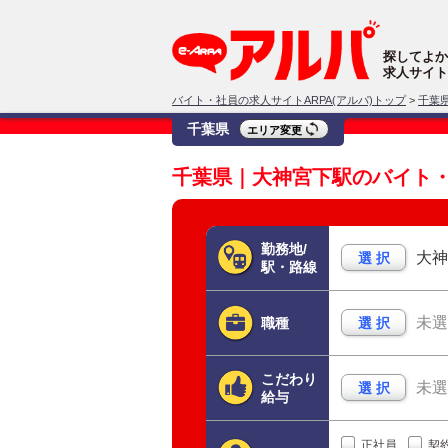
探してよか
求人サイト
バイト・社員の求人サイトARPA(アルパ)トップ
>
千葉
千葉県
エリア変更
千葉県｜大神宮下駅のバイト
勤務地/
大神
選 択
駅・路線
未選
職種
選 択
こだわり
未選
選 択
給与
正社員
契