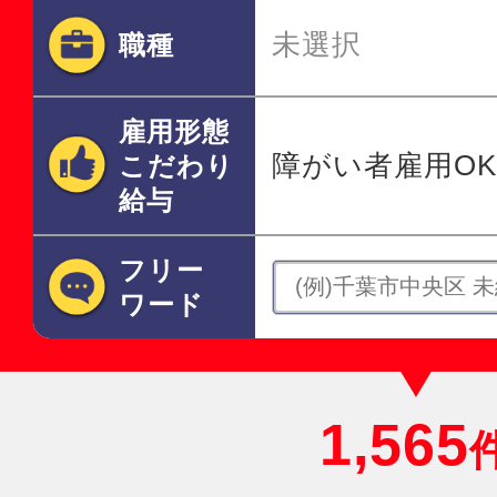
未選択
職種
雇用形態
障がい者雇用OK
こだわり
給与
フリー
ワード
1,565