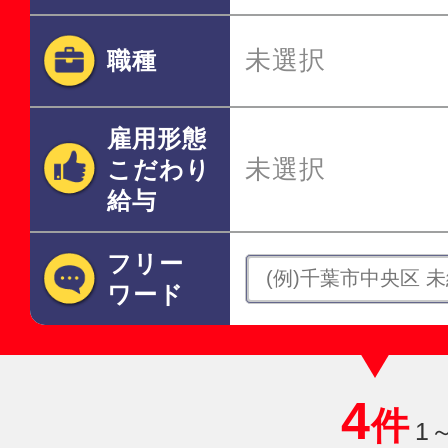
未選択
職種
雇用形態
未選択
こだわり
給与
フリー
ワード
4
件
1