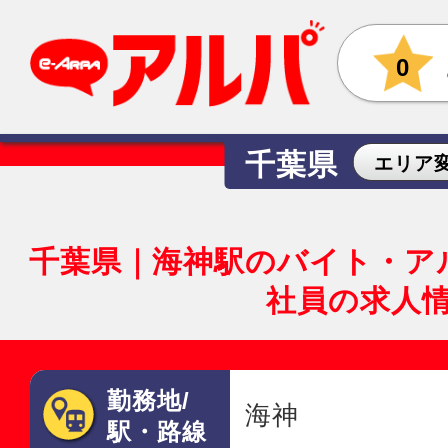
0
千葉県
エリア
千葉県｜海神駅のバイト・ア
社員の求人
勤務地/
海神
駅・路線