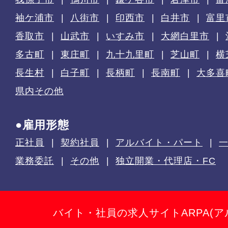
袖ケ浦市
八街市
印西市
白井市
富里
香取市
山武市
いすみ市
大網白里市
多古町
東庄町
九十九里町
芝山町
横
長生村
白子町
長柄町
長南町
大多喜
県内その他
●雇用形態
正社員
契約社員
アルバイト・パート
業務委託
その他
独立開業・代理店・FC
バイト・社員の求人サイトARPA(ア