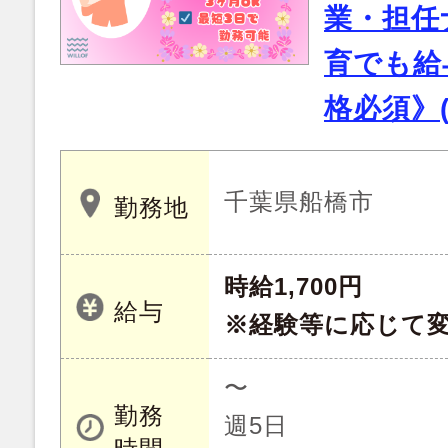
業・担任
育でも給
格必須》(Z
千葉県船橋市
勤務地
時給1,700円
給与
※経験等に応じて
〜
勤務
週5日