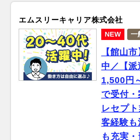
エムスリーキャリア株式会社
NEW
一
【館山市
中／【派
1,500
で受付・
レセプト
客経験も
も充実・