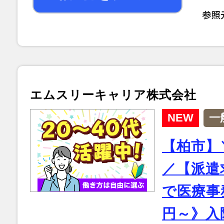
エムスリーキャリア株式会社
NEW
一
【柏市】
／【派遣
で医療事務
円～》入