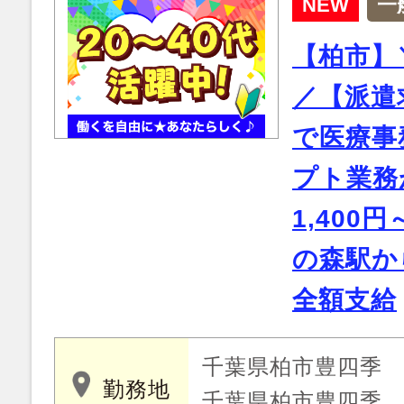
NEW
一
【柏市】
／【派遣
で医療事
プト業務
1,400
の森駅か
全額支給
千葉県柏市豊四季
勤務地
千葉県柏市豊四季