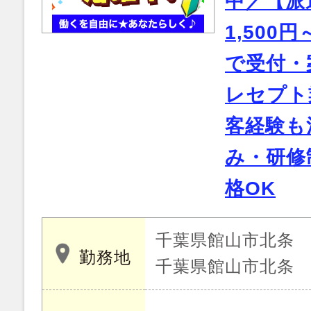
中／【派
1,500
で受付・
レセプト
客経験も
み・研修
格OK
千葉県館山市北条
勤務地
千葉県館山市北条