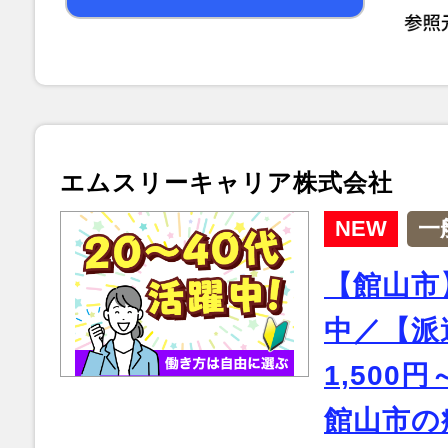
エムスリーキャリア株式会社
NEW
一
【館山市
中／【派
1,500
館山市の