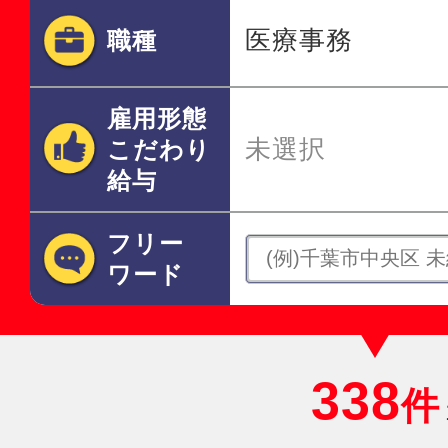
医療事務
職種
雇用形態
未選択
こだわり
給与
フリー
ワード
338
件