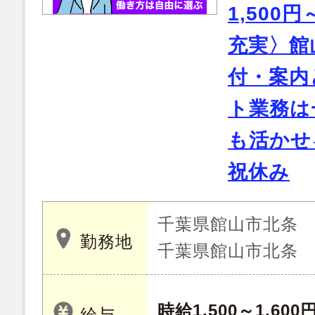
1,500
充実〉館
付・案内
ト業務は
も活かせ
祝休み
千葉県館山市北条
勤務地
千葉県館山市北条
時給1,500～1,600
給与