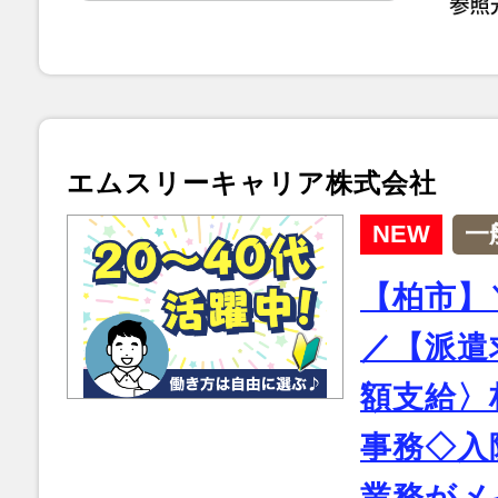
エムスリーキャリア株式会社
NEW
一
【柏市】
／【派遣
額支給〉
事務◇入
業務がメイ