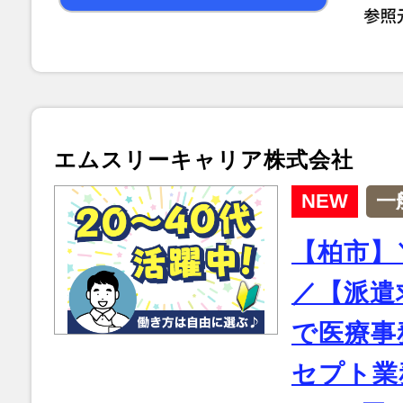
エムスリーキャリア株式会社
NEW
一
【柏市】
／【派遣
で医療事
セプト業