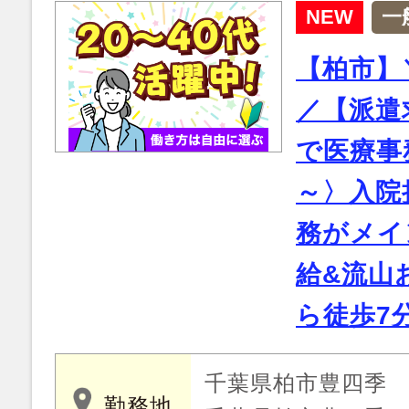
NEW
一
【柏市】
／【派遣
で医療事務
～〉入院
務がメイ
給&流山
ら徒歩7
千葉県柏市豊四季
勤務地