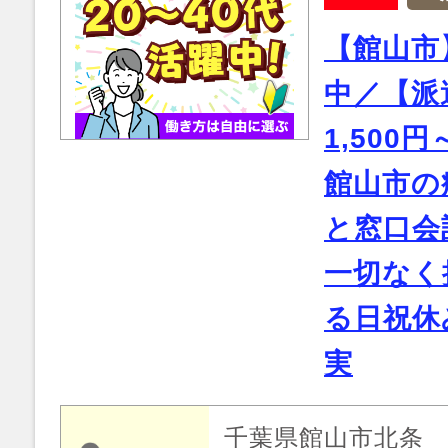
【館山市
中／【派
1,500
館山市の
と窓口会
一切なく
る日祝休
実
千葉県館山市北条