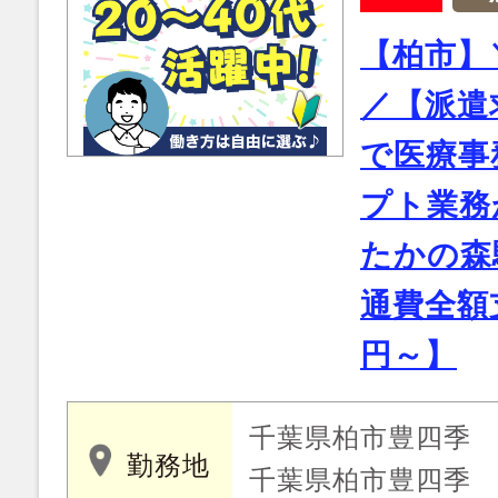
【柏市】
／【派遣
で医療事
プト業務
たかの森
通費全額支
円～】
千葉県柏市豊四季
勤務地
千葉県柏市豊四季