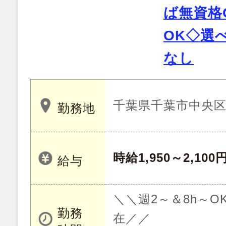
ば無資格
OK◇選
なし
千葉県千葉市中央
勤務地
時給1,950～2,100
給与
＼＼週2～＆8h～
勤務
在／／