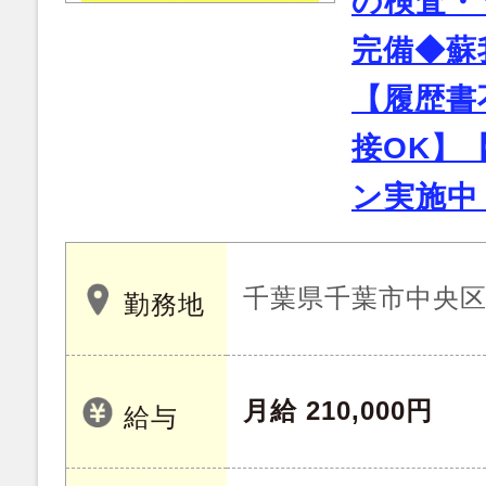
の検査・
完備◆蘇
【履歴書
接OK】
ン実施中
千葉県千葉市中央
勤務地
月給 210,000円
給与