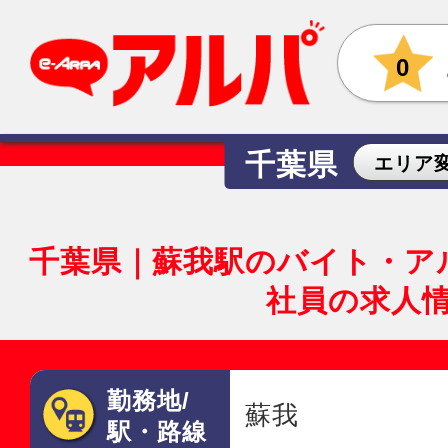
0
千葉県
エリア
千葉県｜蘇我駅のバイト・ア
社員の求人
勤務地/
蘇我
駅・路線