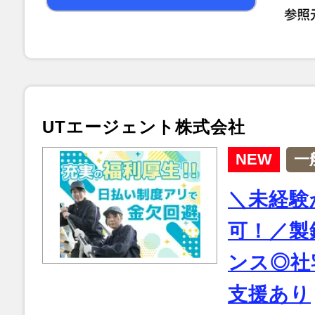
UTエージェント株式会社
NEW
一
＼未経験
可！／製
ンス◎社
支援あり