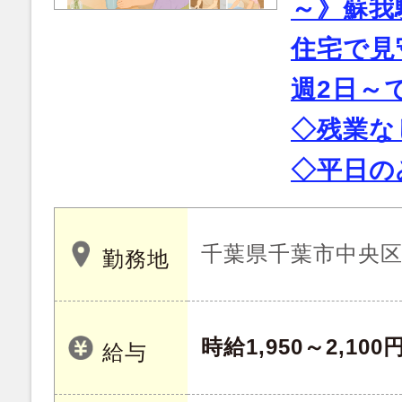
～》蘇我
住宅で見
週2日～
◇残業な
◇平日の
千葉県千葉市中央
勤務地
時給1,950～2,100
給与