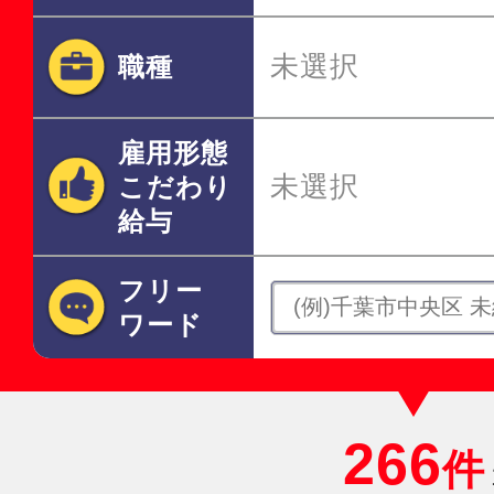
未選択
職種
雇用形態
未選択
こだわり
給与
フリー
ワード
266
件