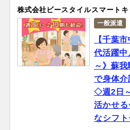
株式会社ビースタイルスマートキ
一般派遣
【千葉市
代活躍中／
～》蘇我
で身体介
◇週2日
活かせる
なシフト