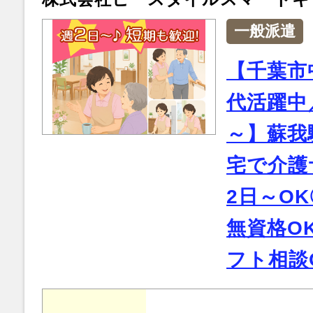
一般派遣
【千葉市
代活躍中／
～】蘇我
宅で介護
2日～O
無資格O
フト相談