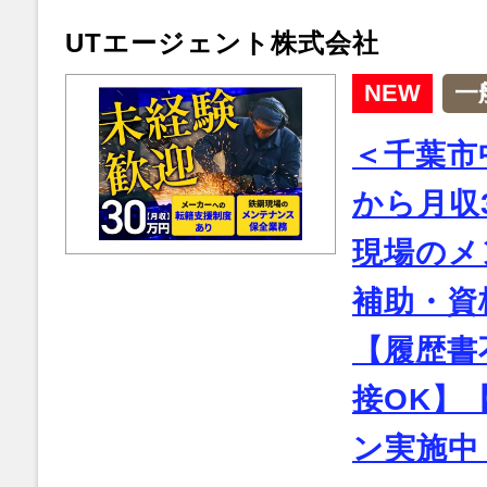
UTエージェント株式会社
NEW
一
＜千葉市
から月収
現場のメ
補助・資
【履歴書
接OK】
ン実施中