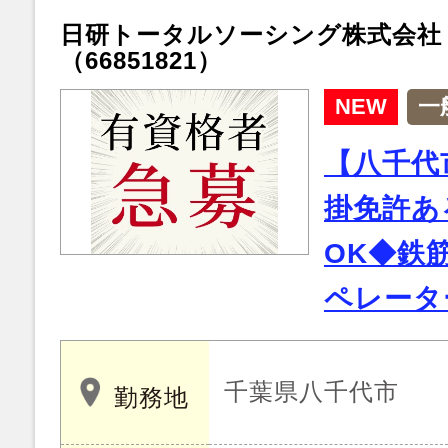
日研トータルソーシング株式会社
（66851821）
NEW
一
【八千代
掛免許あ
OK◆鉄
ペレータ
千葉県八千代市
勤務地