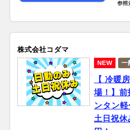
株式会社コダマ
NEW
一
【 冷暖
場！】前
ンタン軽
土日祝休