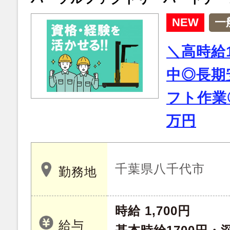
NEW
一
＼高時給
中◎長期
フト作業
万円
千葉県八千代市
勤務地
時給 1,700円
給与