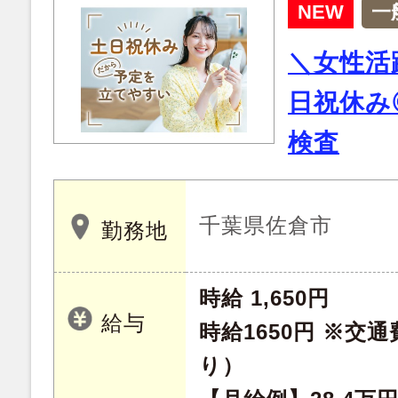
NEW
一
＼女性活
日祝休み
検査
千葉県佐倉市
勤務地
時給 1,650円
給与
時給1650円 ※交
り）