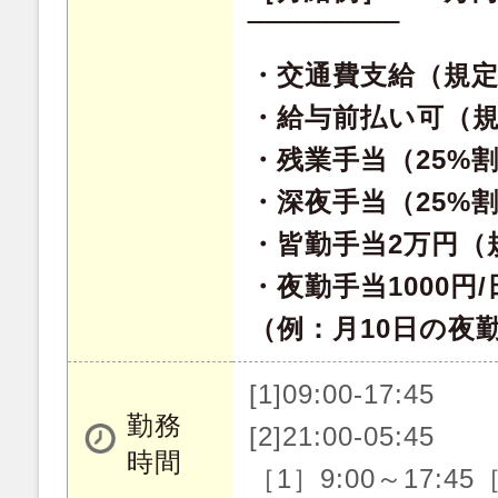
‾‾‾‾‾‾‾‾‾‾‾‾‾‾‾
・交通費支給（規
・給与前払い可（
・残業手当（25%
・深夜手当（25%
・皆勤手当2万円（
・夜勤手当1000円/
（例：月10日の夜
[1]09:00-17:45
勤務
[2]21:00-05:45
時間
［1］9:00～17:45［