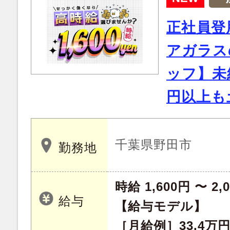
正社員登
アガラス
ッフ】未
円以上も
千葉県野田市
勤務地
時給 1,600円 〜 2,
給与
【給与モデル】
［月給例］33.4万