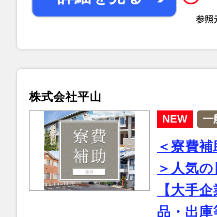
株式会社平山
NEW
一
＜寮費補
＞人気の
【大手企
品・出庫