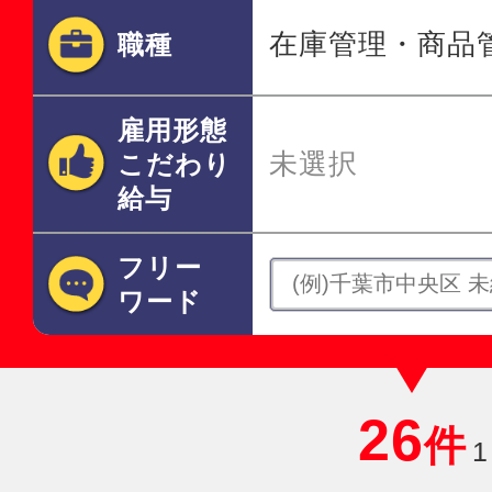
在庫管理・商品
職種
雇用形態
未選択
こだわり
給与
フリー
ワード
26
件