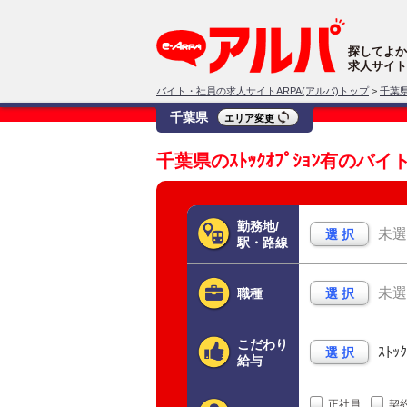
探してよか
求人サイト
バイト・社員の求人サイトARPA(アルパ)トップ
>
千葉
千葉県
エリア変更
千葉県のｽﾄｯｸｵﾌﾟｼｮﾝ有
勤務地/
未選
選 択
駅・路線
未選
職種
選 択
こだわり
ｽﾄｯ
選 択
給与
正社員
契