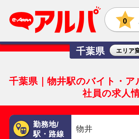
0
千葉県
エリア
千葉県｜物井駅のバイト・ア
社員の求人
勤務地/
物井
駅・路線