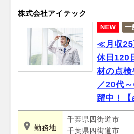
株式会社アイテック
NEW
一
≪月収2
休日12
材の点検
／20代
躍中！【a
千葉県四街道市
勤務地
千葉県四街道市