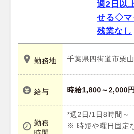
週2日以
せる◇マ
残業なし
千葉県四街道市栗
勤務地
時給1,800～2,000
給与
*週2日/1日8時間
勤務
※ 時短や曜日固定
時間