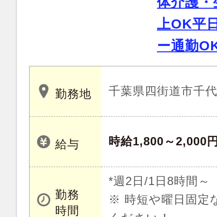
体介護・
上OK平
ー通勤O
千葉県四街道市千
勤務地
時給1,800～2,000
給与
*週2日/1日8時間
勤務
※ 時短や曜日固定
時間