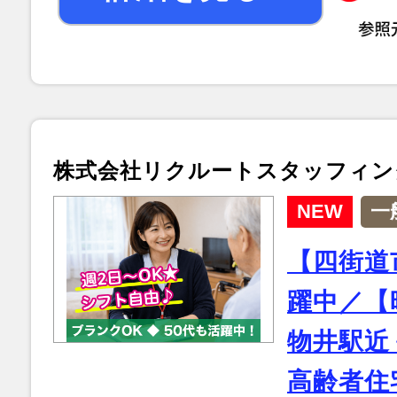
株式会社リクルートスタッフィン
NEW
一
【四街道
躍中／【時
物井駅近
高齢者住