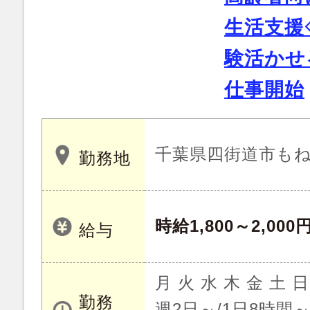
生活支援
験活かせ
仕事開始
千葉県四街道市も
勤務地
時給1,800～2,000
給与
月 火 水 木 金 土 日
勤務
週2日～/1日8時間