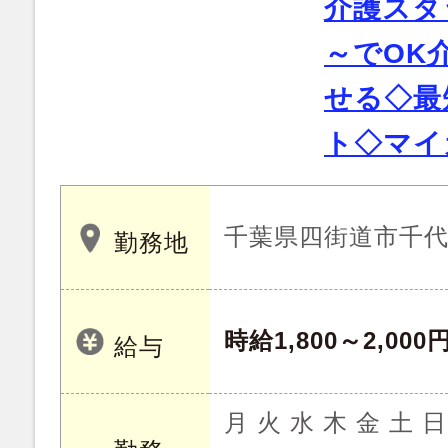
介護スタ
～でOK
せる◇最
ト◇マイ
千葉県四街道市千
勤務地
時給1,800～2,000
給与
月 火 水 木 金 土 日