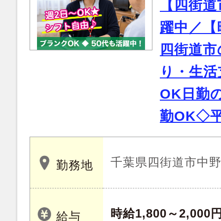
【四街道
躍中／【時
四街道市
り・生活
OK日勤
勤OK◇
千葉県四街道市中
勤務地
時給1,800～2,000
給与