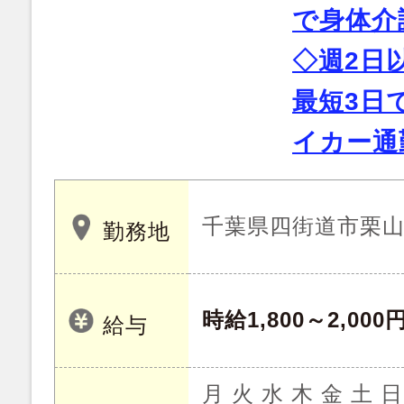
で身体介
◇週2日
最短3日
イカー通
千葉県四街道市栗
勤務地
時給1,800～2,000
給与
月 火 水 木 金 土 日