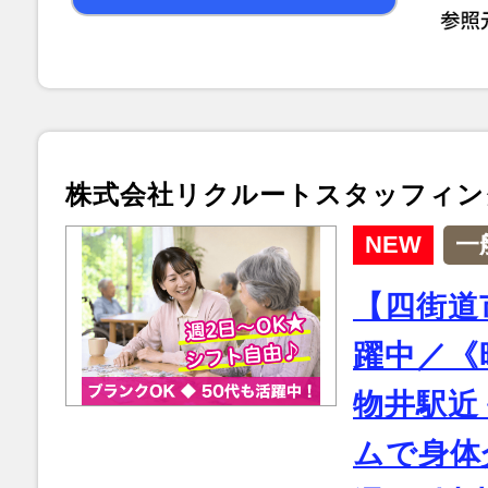
株式会社リクルートスタッフィン
NEW
一
【四街道
躍中／《時
物井駅近
ムで身体