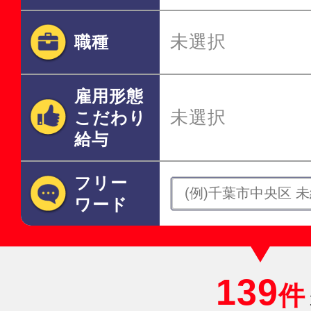
未選択
職種
雇用形態
未選択
こだわり
給与
フリー
ワード
139
件