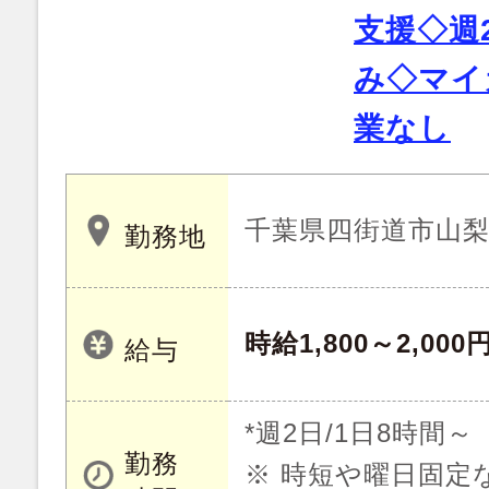
支援◇週
み◇マイ
業なし
千葉県四街道市山
勤務地
時給1,800～2,000
給与
*週2日/1日8時間
勤務
※ 時短や曜日固定