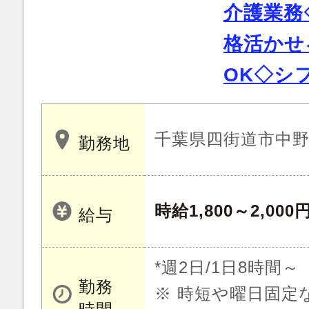
介護業務
格活かせ
OK◇シ
千葉県四街道市中
勤務地
時給1,800～2,000
給与
*週2日/1日8時間
勤務
※ 時短や曜日固定