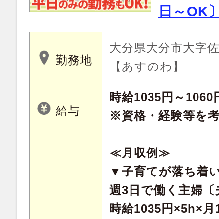
日～OK
大分県大分市大字佐野
勤務地
【あすのわ】
時給1035円～1060
給与
※資格・経験等を
≪月収例≫
▼子育てが落ち着
週3日で働く主婦〔
時給1035円×5h×月