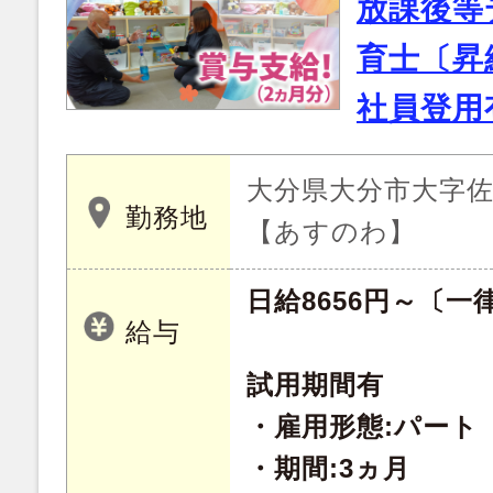
放課後等
育士〔昇
社員登用
大分県大分市大字佐野
勤務地
【あすのわ】
日給8656円～〔一
給与
試用期間有
・雇用形態:パート
・期間:3ヵ月