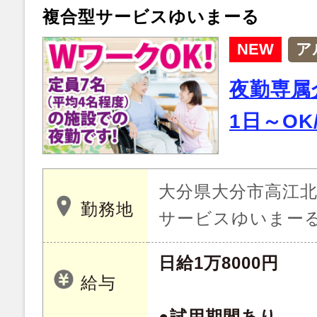
複合型サービスゆいまーる
NEW
ア
夜勤専属
1日～OK
大分県大分市高江北 2
勤務地
サービスゆいまー
日給1万8000円
給与
●試用期間あり