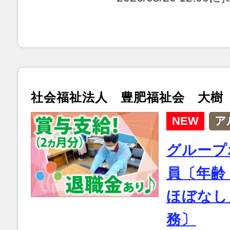
社会福祉法人 豊肥福祉会 大樹
NEW
ア
グループ
員〔年齢
ほぼなし
務〕