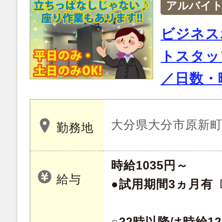
アルバイ
ビジネス
トスタッ
／日数・
大分県大分市原新町 1
勤務地
時給1035円～
給与
●試用期間3ヵ月有
○22時以降は時給12