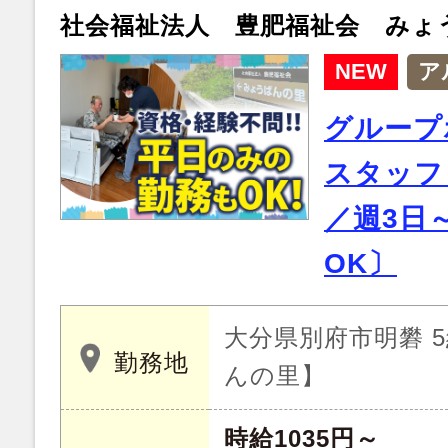
社会福祉法人 豊肥福祉会 みょ
NEW
ア
グループ
スタッフ
／週3日
OK〕
大分県別府市明礬 
勤務地
んの里】
時給1035円～