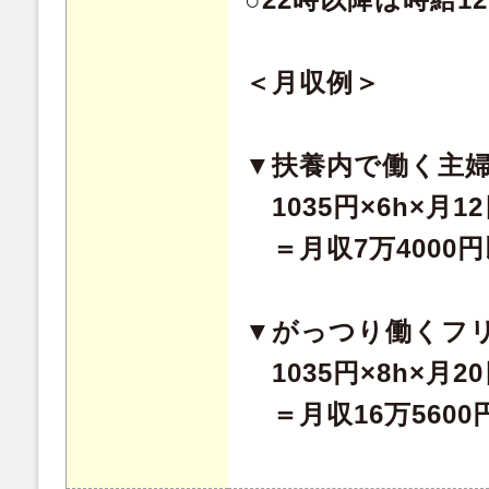
＜月収例＞
▼扶養内で働く主
1035円×6h×月1
＝月収7万4000
▼がっつり働くフ
1035円×8h×月2
＝月収16万5600