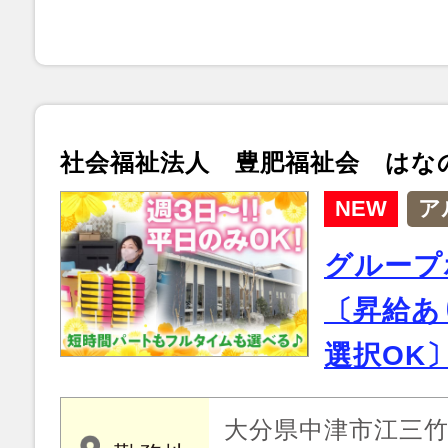
社会福祉法人 豊肥福祉会 はな
NEW
ア
グループ
〔昇給あ
選択OK
大分県中津市江三竹 