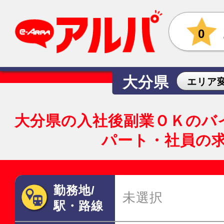
0
大分県
エリア
大分県の入社後副業ＯＫのバ
パート・社員の
勤務地/
未選択
駅・路線