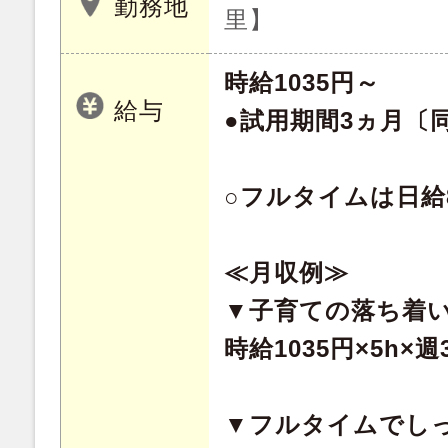
勤務地
里】
時給1035円～
給与
●試用期間3ヵ月〔
○フルタイムは日給8
≪月収例≫
▼子育ての落ち着
時給1035円×5h×週
▼フルタイムでし