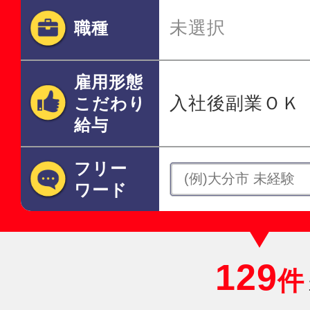
未選択
職種
雇用形態
入社後副業ＯＫ
こだわり
給与
フリー
ワード
129
件