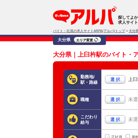
探してよか
求人サイト
バイト・社員の求人サイトARPA(アルパ)トップ
>
大分
大分県
エリア変更
大分県｜上臼杵駅のバイト・
勤務地/
上臼
選 択
駅・路線
未選
職種
選 択
こだわり
未選
選 択
給与
正社員
契