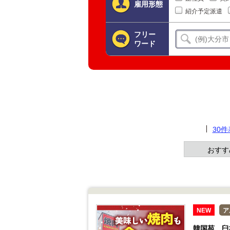
雇用形態
紹介予定派遣
フリー
ワード
30
おすす
NEW
ア
韓国苑 臼