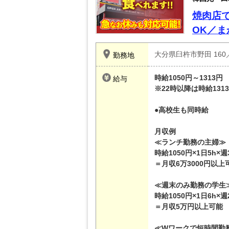
焼肉店
OK／
大分県臼杵市野田 160
勤務地
時給1050円～1313円
給与
※22時以降は時給131
●高校生も同時給
月収例
≪ランチ勤務の主婦≫
時給1050円×1日5h×週
＝月収6万3000円以上
≪週末のみ勤務の学生
時給1050円×1日6h×週
＝月収5万円以上可能
≪Wワークで短時間勤