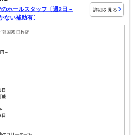
でのホールスタッフ〔週2日～
詳細を見る
まかない補助有〕
／韓国苑 臼杵店
3円～
3日
可能
≫
2日
務のフリーター≫