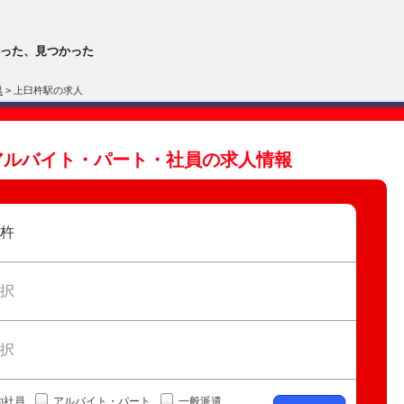
った、見つかった
県
> 上臼杵駅の求人
アルバイト・パート・社員の求人情報
杵
択
択
約社員
アルバイト・パート
一般派遣