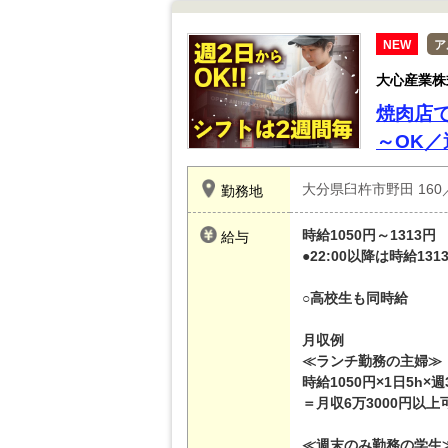
NEW
ア
大心産業株
焼肉店
～OK
大分県臼杵市野田 160
勤務地
時給1050円～1313円
給与
●22:00以降は時給131
○高校生も同時給
月収例
≪ランチ勤務の主婦≫
時給1050円×1日5h×週
＝月収6万3000円以上
≪週末のみ勤務の学生