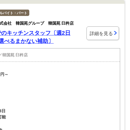
ルバイト・パート
式会社 韓国苑グループ 韓国苑 臼杵店
でのキッチンスタッフ〔週2日
詳細を見る
／選べるまかない補助〕
／韓国苑 臼杵店
3円～
3日
可能
≫