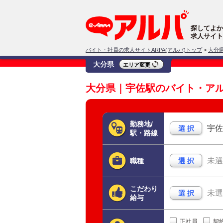
探してよか
求人サイト
バイト・社員の求人サイトARPA(アルパ)トップ
>
大分
大分県
エリア変更
大分県｜宇佐駅のバイト・ア
勤務地/
宇佐
選 択
駅・路線
未選
職種
選 択
こだわり
未選
選 択
給与
正社員
契