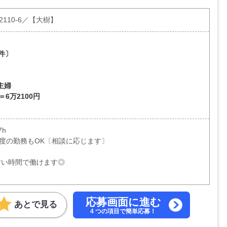
110-6／【大樹】
件〕
主婦
＝6万2100円
7h
ど5h程度の勤務もOK〔相談に応じます〕
すい時間で働けます◎
応募画面に進む
あとで見る
4 つの項目で簡単応募！