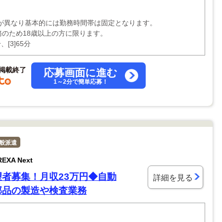
が異なり基本的には勤務時間帯は固定となります。
務のため18歳以上の方に限ります。
、[3]65分
掲載終了
応募画面に進む
1～2分で簡単応募！
般派遣
XA Next
望者募集！月収23万円◆自動
詳細を見る
部品の製造や検査業務