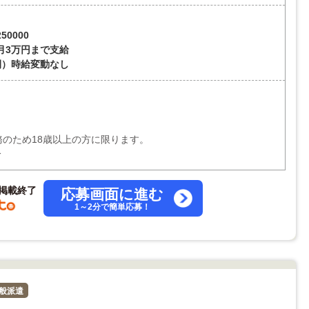
50000
月3万円まで支給
間）時給変動なし
務のため18歳以上の方に限ります。
分
掲載終了
応募画面に進む
1～2分で簡単応募！
般派遣