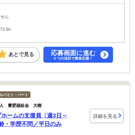
〕
ません
3.8h
応募画面に進む
あとで見る
4 つの項目で簡単応募！
ルバイト・パート
人 豊肥福祉会 大樹
プホームの支援員〔週3日～
詳細を見る
年齢・学歴不問／平日のみ