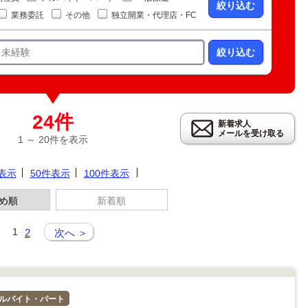
絞り込む
業務委託
その他
独立開業・代理店・FC
絞り込む
24件
新着求人
メールを受け取る
1 ～ 20件を表示
件表示
50件表示
100件表示
め順
新着順
1
2
次へ ＞
ルバイト・パート