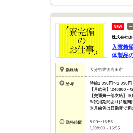
NEW
一
株式会社BRE
入寮希
体製品
大分県豊後高田市
勤務地
時給1,350円〜1,350円
給与
【月給例】\240000～\2
【交通費一部支給】※
※試用期間あり(2週間
※月給例は日勤帯で算
8:00〜16:55
勤務時間
[1]08:00～16:55