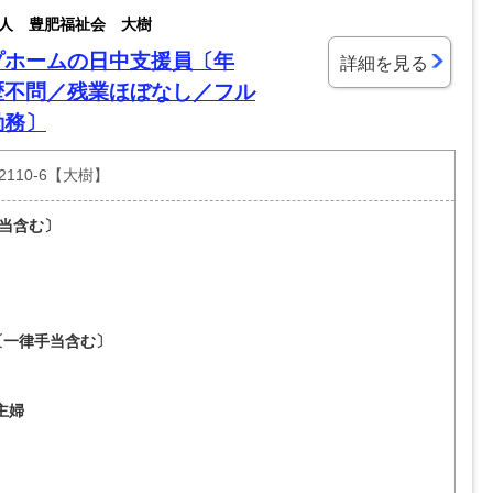
人 豊肥福祉会 大樹
プホームの日中支援員〔年
詳細を見る
歴不問／残業ほぼなし／フル
勤務〕
110-6【大樹】
手当含む〕
～〔一律手当含む〕
主婦