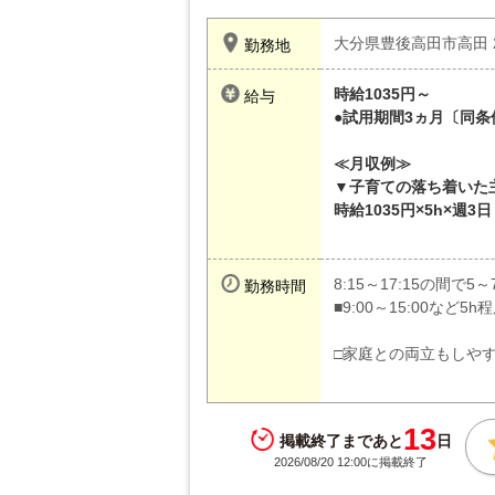
大分県豊後高田市高田 2
勤務地
時給1035円～
給与
●試用期間3ヵ月〔同条
≪月収例≫
▼子育ての落ち着いた
時給1035円×5h×週3日
8:15～17:15の間で5～
勤務時間
■9:00～15:00な
□家庭との両立もしや
13
掲載終了まであと
日
2026/08/20 12:00に掲載終了