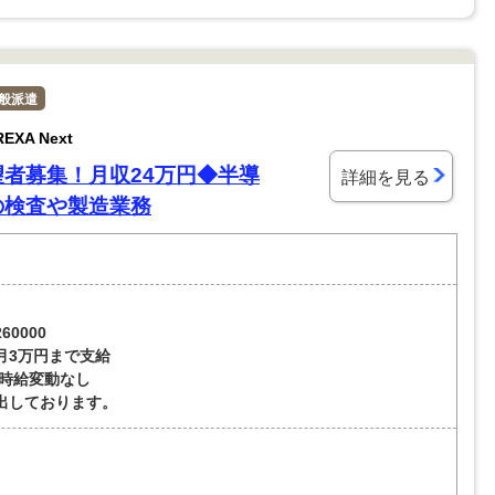
般派遣
XA Next
望者募集！月収24万円◆半導
詳細を見る
の検査や製造業務
60000
月3万円まで支給
)時給変動なし
出しております。