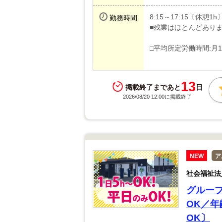
8:15～17:15〔休憩1h
勤務時間
■残業はほとんどあり
□平均所定労働時間:月17
13
掲載終了まであと
日
2026/08/20 12:00に掲載終了
NEW
ア
社会福祉法
グルー
OK／
OK〕