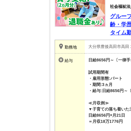
社会福祉法
グルー
齢・学
タイム
大分県豊後高田市高田 2
勤務地
日給8656円～〔一律
給与
試用期間有
・雇用形態:パート
・期間:3ヵ月
・給与:日給8656円
≪月収例≫
▼子育ての落ち着いた
日給8656円×月21日
＝月収18万1776円