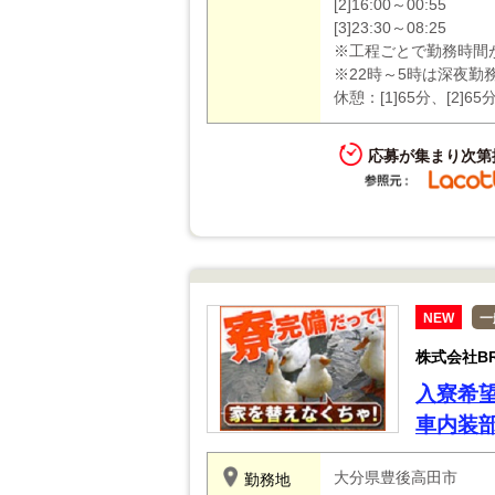
[2]16:00～00:55
[3]23:30～08:25
※工程ごとで勤務時間
※22時～5時は深夜勤
休憩：[1]65分、[2]65分
応募が集まり次第
NEW
一
株式会社BRE
入寮希
車内装
大分県豊後高田市
勤務地