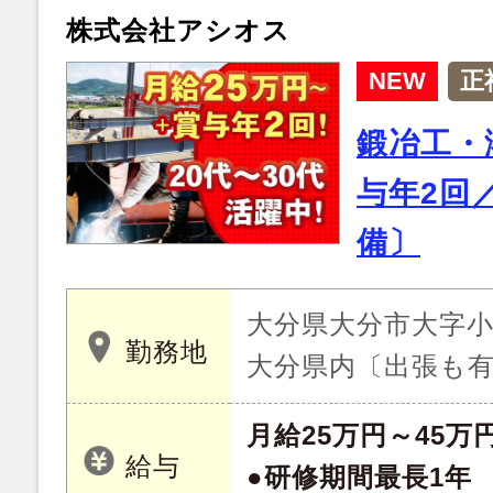
株式会社アシオス
NEW
正
鍛冶工・
与年2回
備〕
大分県大分市大字小池
勤務地
大分県内〔出張も
月給25万円～45万
給与
●研修期間最長1年