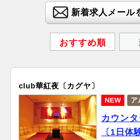
新着求人メール
おすすめ順
club華紅夜〔カグヤ〕
NEW
ア
カウンタ
〔1日体