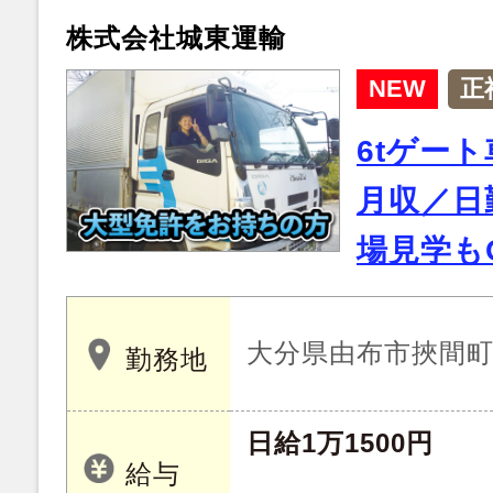
株式会社城東運輸
NEW
正
6tゲー
月収／日
場見学も
大分県由布市挾間町来
勤務地
日給1万1500円
給与