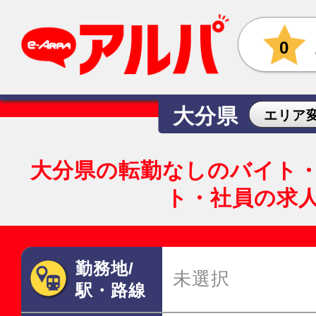
0
大分県
エリア
大分県の転勤なしのバイト
ト・社員の求
勤務地/
未選択
駅・路線