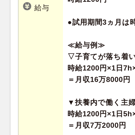
給与
●試用期間3ヵ月は時
≪給与例≫
▽子育てが落ち着
時給1200円×1日7
＝月収16万8000円
▼扶養内で働く主
時給1200円×1日5
＝月収7万2000円