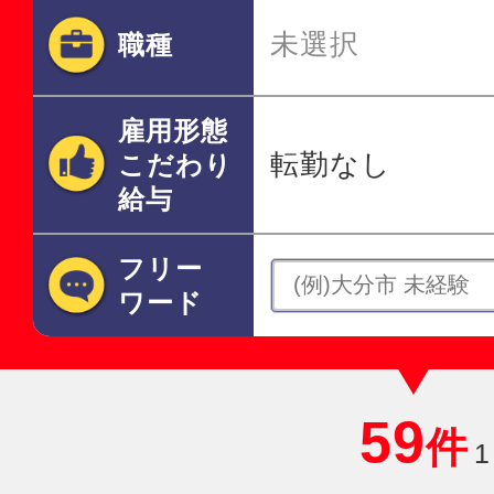
未選択
職種
雇用形態
転勤なし
こだわり
給与
フリー
ワード
59
件