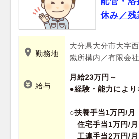
配管・溶
休み／残
大分県大分市大字西
勤務地
鐵所構内／有限会社
月給23万円～
給与
●経験・能力により
○扶養手当1万円/月
住宅手当1万円/月
工連手当2万円/月