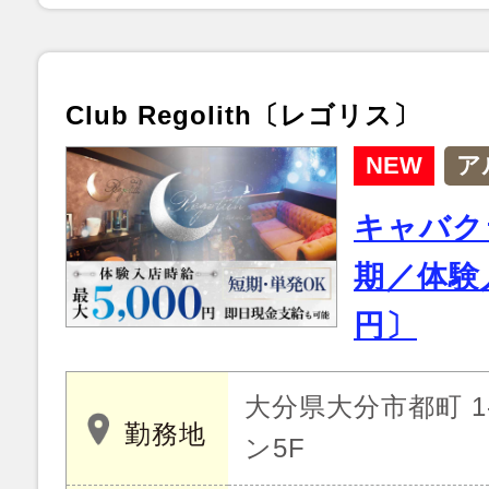
Club Regolith〔レゴリス〕
NEW
ア
キャバク
期／体験
円〕
大分県大分市都町 1-
勤務地
ン5F