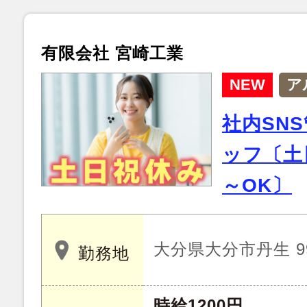
有限会社 宮崎工業
NEW
ア
社内SN
ッフ〔土
～OK〕
大分県大分市丹生 99
勤務地
時給1200円