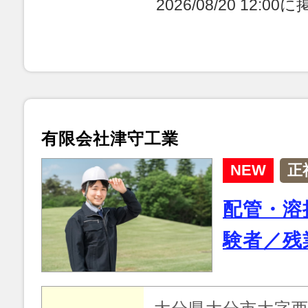
2026/08/20 12:0
有限会社津守工業
NEW
正
配管・溶
験者／残