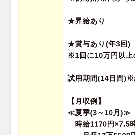
★昇給あり
★賞与あり(年3回)
※1回に10万円以
試用期間(14日間)
【月収例】
≪夏季(3～10月)≫
時給1170円×7.5