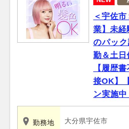
＜宇佐市
業】未経
のパック
勤＆土日
【履歴書
接OK】
ン実施中
大分県宇佐市
勤務地