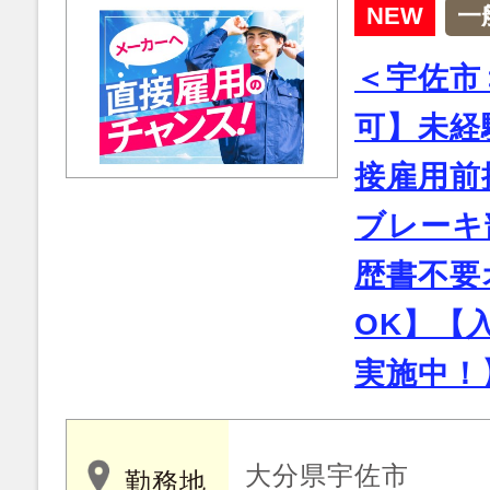
NEW
一
＜宇佐市
可】未経
接雇用前
ブレーキ
歴書不要
OK】【
実施中！
大分県宇佐市
勤務地