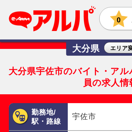
0
大分県
エリア
大分県宇佐市のバイト・アル
員の求人情
勤務地/
宇佐市
駅・路線