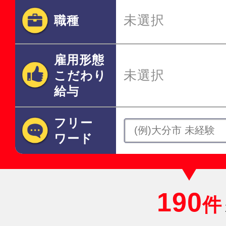
未選択
職種
雇用形態
未選択
こだわり
給与
フリー
ワード
190
件