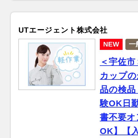
UTエージェント株式会社
NEW
一
＜宇佐市
カップの
品の検品
験OK日
書不要オ
OK】【