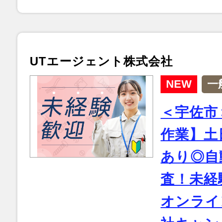
UTエージェント株式会社
NEW
一
＜宇佐市
作業】土
あり◎自
査！未経
オンライ