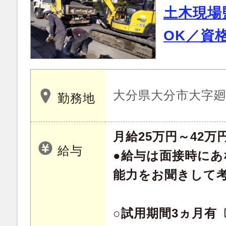
土木現場
OK／資
大分県大分市大字廻栖
勤務地
月給25万円～42
給与
●給与は面接時にあ
能力をお聞きして
○試用期間3ヵ月有