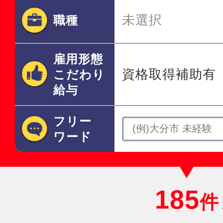
未選択
職種
雇用形態
資格取得補助有
こだわり
給与
フリー
ワード
185
件