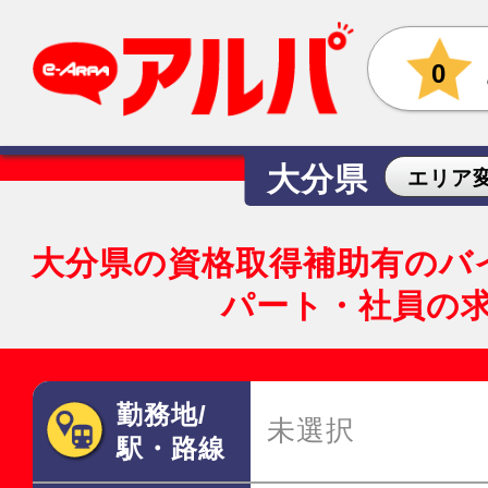
0
大分県
エリア
大分県の資格取得補助有のバ
パート・社員の
勤務地/
未選択
駅・路線