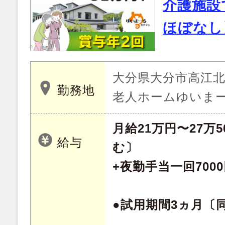
介護施設
ほぼなし
大分県大分市高江北 
勤務地
老人ホームゆいま
月給21万円〜27万
給与
む〕
+夜勤手当一回7000
●試用期間3ヵ月〔