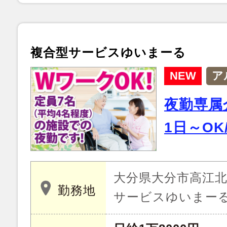
複合型サービスゆいまーる
NEW
ア
夜勤専属
1日～OK
大分県大分市高江北 2
勤務地
サービスゆいまー