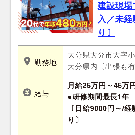
建設現場
入／未経
り〕
大分県大分市大字小池
勤務地
大分県内〔出張も
月給25万円～45万
給与
●研修期間最長1年
〔日給9000円～/
り〕