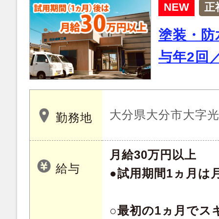
NEW
正
塗装・防
与年2回
大分県大分市大字光吉 
勤務地
月給30万円以上
給与
●試用期間1ヵ月は月
○最初の1ヵ月でス