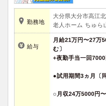
大分県大分市高江北 
勤務地
老人ホーム ちゅら
月給21万円〜27万
給与
む〕
+夜勤手当一回7000
●試用期間3ヵ月〔
○月収24万5000円