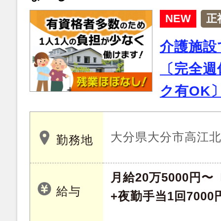
NEW
正
介護施設
〔完全週
ク有OK
大分県大分市高江北 1
勤務地
月給20万5000円
給与
+夜勤手当1回7000