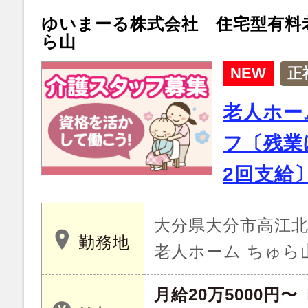
ゆいまーる株式会社 住宅型有料
ら山
NEW
正
老人ホー
フ〔残業
2回支給
大分県大分市高江北 
勤務地
老人ホーム ちゅら
月給20万5000円