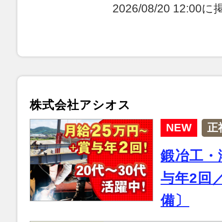
2026/08/20 12:0
株式会社アシオス
NEW
正
鍛冶工・
与年2回
備〕