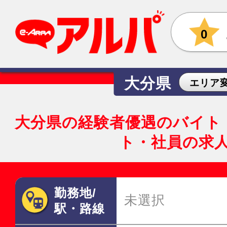
0
大分県
エリア
大分県の経験者優遇のバイト
ト・社員の求
勤務地/
未選択
駅・路線