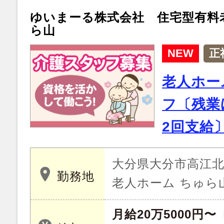
ゆいまーる株式会社 住宅型有料
ら山
NEW
正
老人ホー
フ〔残業
2回支給
大分県大分市高江北 
勤務地
老人ホーム ちゅら
月給20万5000円