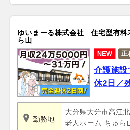
ゆいまーる株式会社 住宅型有料
ら山
NEW
正
介護施設
休2日／
大分県大分市高江北 
勤務地
老人ホーム ちゅら