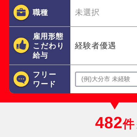
未選択
職種
雇用形態
経験者優遇
こだわり
給与
フリー
ワード
482
件