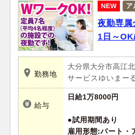
NEW
ア
夜勤専属
1日～OK
大分県大分市高江北 2
勤務地
サービスゆいまー
日給1万8000円
給与
●試用期間あり
雇用形態:パート・