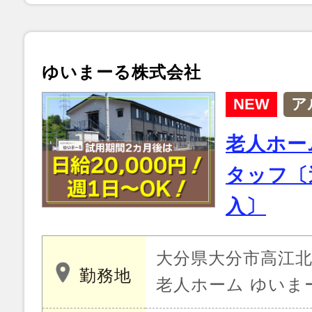
ゆいまーる株式会社
NEW
ア
老人ホー
タッフ〔
入〕
大分県大分市高江北 
勤務地
老人ホーム ゆいま