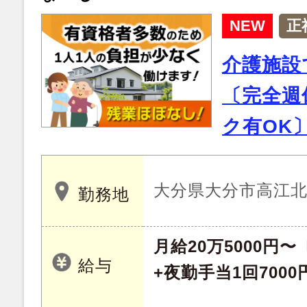
NEW
正
介護施設
〔完全週
ク有OK
大分県大分市高江北 1
勤務地
月給20万5000円
給与
+夜勤手当1回7000