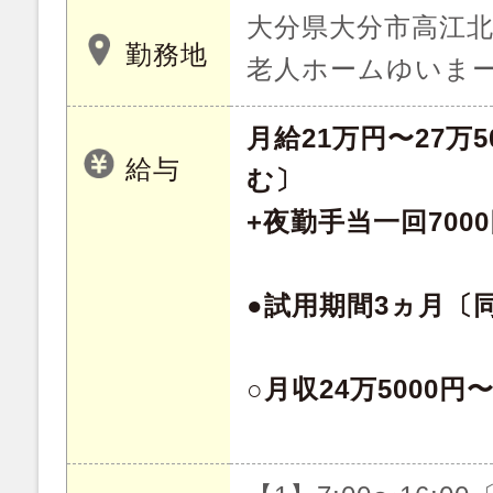
大分県大分市高江北 
勤務地
老人ホームゆいま
月給21万円〜27万
給与
む〕
+夜勤手当一回7000
●試用期間3ヵ月〔
○月収24万5000円