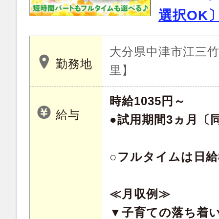
選択OK
大分県中津市江三竹 
勤務地
里】
時給1035円～
給与
●試用期間3ヵ月〔
○フルタイムは日給8
≪月収例≫
▼子育ての落ち着