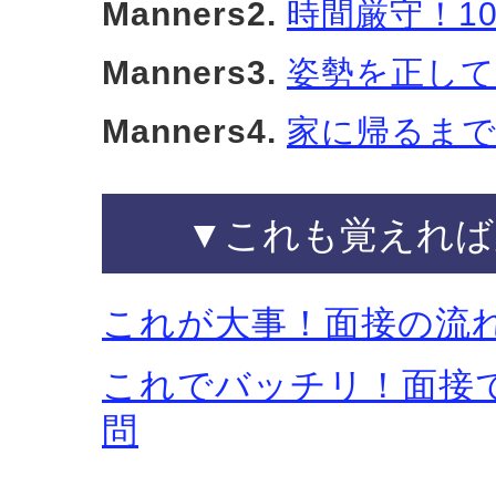
Manners2.
時間厳守！1
Manners3.
姿勢を正し
Manners4.
家に帰るまで
▼これも覚えれば
これが大事！面接の流
これでバッチリ！面接
問