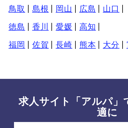
鳥取
島根
岡山
広島
山口
徳島
香川
愛媛
高知
福岡
佐賀
長崎
熊本
大分
求人サイト「アルパ」
適に