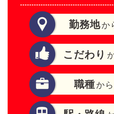
勤務地
か
こだわり
職種
から