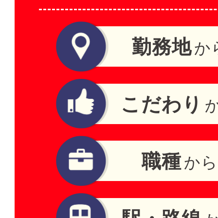
勤務地
か
こだわり
職種
から