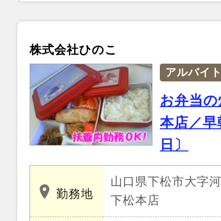
株式会社ひのこ
アルバイ
お弁当の
本店／早
日〕
山口県下松市大字河内
勤務地
下松本店