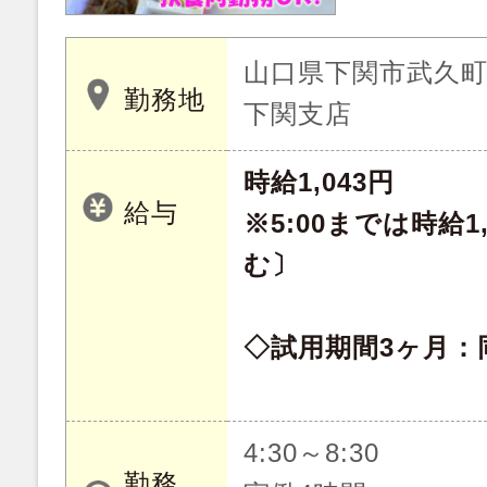
山口県下関市武久町 
勤務地
下関支店
時給1,043円
給与
※5:00までは時給1
む〕
◇試用期間3ヶ月：
4:30～8:30
勤務