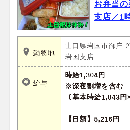
お弁当の
支店／1
山口県岩国市御庄 2
勤務地
岩国支店
時給1,304円
給与
※深夜割増を含む
〔基本時給1,043円×
【日額】5,216円