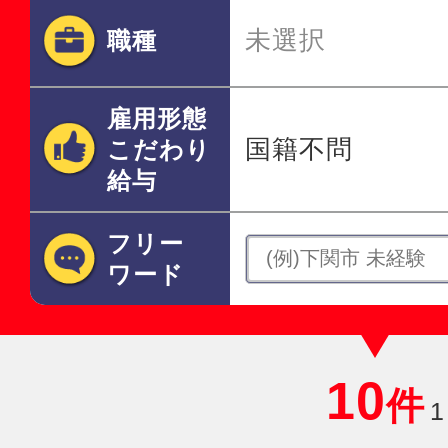
未選択
職種
雇用形態
国籍不問
こだわり
給与
フリー
ワード
10
件