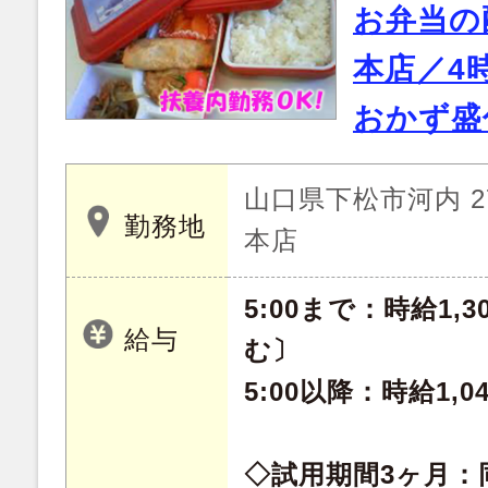
お弁当の
本店／4
おかず盛
山口県下松市河内 2
勤務地
本店
5:00まで：時給1,
給与
む〕
5:00以降：時給1,0
◇試用期間3ヶ月：