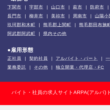
下関市
宇部市
山口市
萩市
防府市
長門市
柳井市
美祢市
周南市
山陽小
玖珂郡和木町
熊毛郡上関町
熊毛郡田布施
阿武郡阿武町
県内その他
●雇用形態
正社員
契約社員
アルバイト・パート
業務委託
その他
独立開業・代理店・FC
バイト・社員の求人サイトARPA(アルパ)