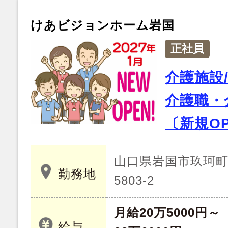
けあビジョンホーム岩国
正社員
介護施設
介護職・
〔新規O
山口県岩国市玖珂町字
勤務地
5803-2
月給20万5000円～
給与