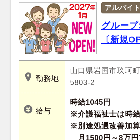
アルバイ
グループ
〔新規O
山口県岩国市玖珂町字
勤務地
5803-2
時給1045円
給与
※介護福祉士は時給1
※別途処遇改善加
月1500円～8万