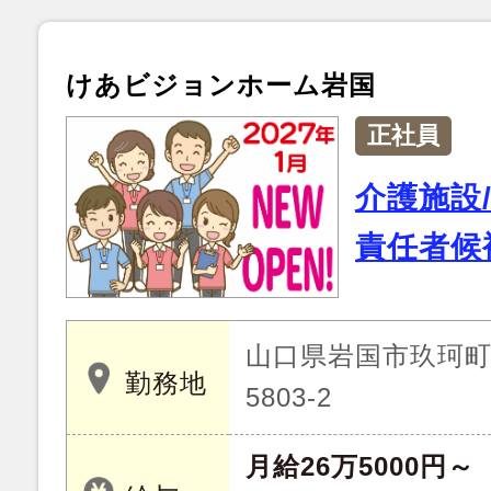
けあビジョンホーム岩国
正社員
介護施設
責任者候
山口県岩国市玖珂町字
勤務地
5803-2
月給26万5000円～