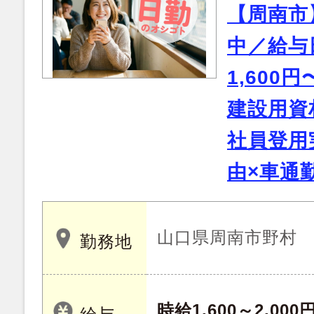
【周南市
中／給与
1,600
建設用資
社員登用
由×車通
山口県周南市野村
勤務地
時給1,600～2,000