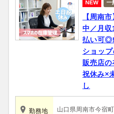
NEW
一
【周南市
中／月収
払い可◎
ショップ
販売店の
祝休み×
し
山口県周南市今宿
勤務地