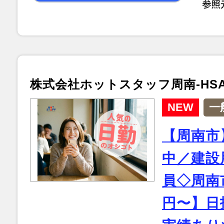
株式会社ホットスタッフ周南-HSA5
NEW
一
【周南市
中／建設
員◇周南市
円〜】日