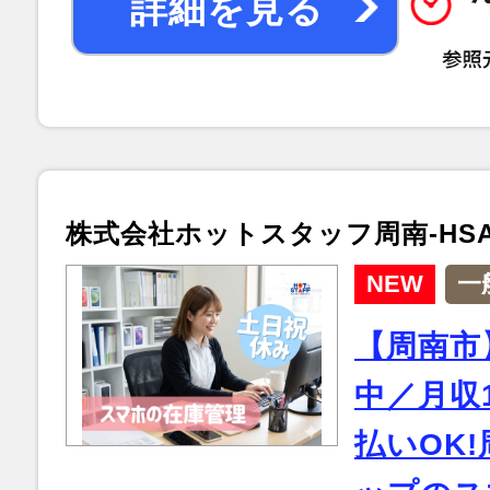
詳細を見る
株式会社ホットスタッフ周南-HSA5
NEW
一
【周南市
中／月収
払いOK