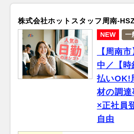
株式会社ホットスタッフ周南-HSZ9
NEW
一
【周南市
中／【時給
払いOK
材の調達
×正社員
自由