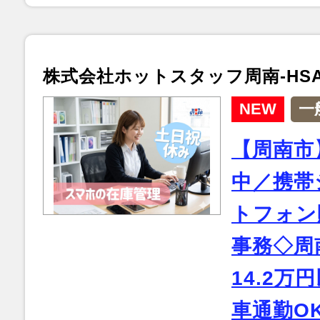
株式会社ホットスタッフ周南-HSA5
NEW
一
【周南市
中／携帯
トフォン
事務◇周
14.2万
車通勤O