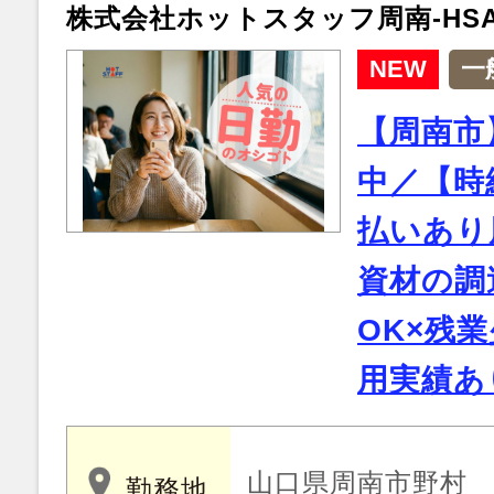
株式会社ホットスタッフ周南-HSA5
NEW
一
【周南市
中／【時給
払いあり
資材の調
OK×残
用実績あ
山口県周南市野村
勤務地