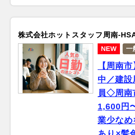
株式会社ホットスタッフ周南-HSA5
NEW
一
【周南市
中／建設
員◇周南
1,600
業少なめ
あり×髪