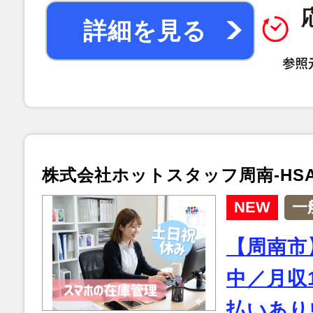
詳細を見る
株式会社ホットスタッフ周南-HSA5
NEW
一
【周南市
中／月収
払いあり