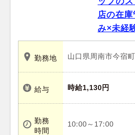
ップのス
店の在庫
み×未経
山口県周南市今宿
勤務地
時給1,130円
給与
勤務
10:00～17:00
時間