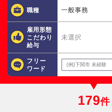
一般事務
職種
雇用形態
未選択
こだわり
給与
フリー
ワード
179
件