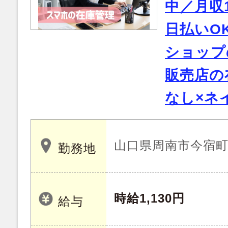
中／月収
日払いO
ショップ
販売店の
なし×ネ
山口県周南市今宿
勤務地
時給1,130円
給与