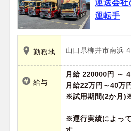
運送会社
運転手
山口県柳井市南浜 4-
勤務地
月給 220000円 ～ 4
給与
月給22万円～40万
※試用期間(2か月
※運行実績によっ
す。