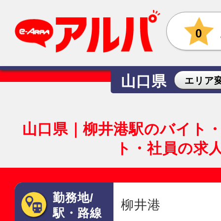
0
山口県
エリア
山口県｜柳井港駅のバイト
ト・社員の求
勤務地/
柳井港
駅・路線