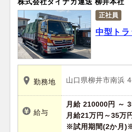
株式会社タイナカ運送 柳井本社
正社員
中型トラ
山口県柳井市南浜 4-
勤務地
月給 210000円 ～ 3
給与
月給21万円～35万
※試用期間(2か月