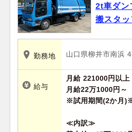
2t車ダ
搬スタッ
山口県柳井市南浜 4-
勤務地
月給 221000円以上
給与
月給22万1000円～
※試用期間(2か月
≪内訳≫