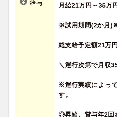
給与
月給21万円～35万
※試用期間(2か月
総支給予定額21万
＼運行次第で月収3
※運行実績によっ
す。
◎昇給、賞与年2回