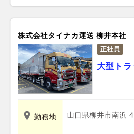
株式会社タイナカ運送 柳井本社
正社員
大型トラ
山口県柳井市南浜 4-
勤務地