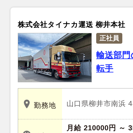
株式会社タイナカ運送 柳井本社
正社員
輸送部門
転手
山口県柳井市南浜 4-
勤務地
月給 210000円 ～ 3