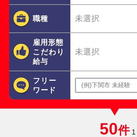
未選択
職種
雇用形態
未選択
こだわり
給与
フリー
ワード
50
件