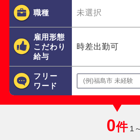
未選択
職種
雇用形態
時差出勤可
こだわり
給与
フリー
ワード
0
件
1