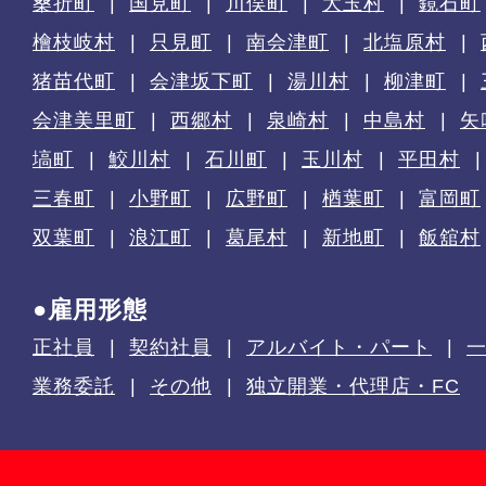
桑折町
国見町
川俣町
大玉村
鏡石町
檜枝岐村
只見町
南会津町
北塩原村
猪苗代町
会津坂下町
湯川村
柳津町
会津美里町
西郷村
泉崎村
中島村
矢
塙町
鮫川村
石川町
玉川村
平田村
三春町
小野町
広野町
楢葉町
富岡町
双葉町
浪江町
葛尾村
新地町
飯舘村
●雇用形態
正社員
契約社員
アルバイト・パート
業務委託
その他
独立開業・代理店・FC