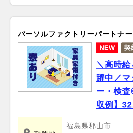
パーソルファクトリーパートナー
NEW
契
＼高時給
躍中／マ
ー・検査
収例】32
福島県郡山市