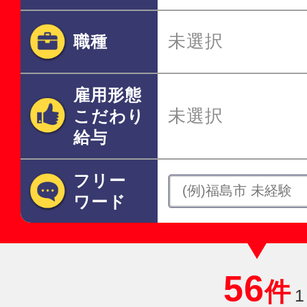
未選択
職種
雇用形態
未選択
こだわり
給与
フリー
ワード
56
件