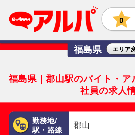
0
福島県
エリア
福島県｜郡山駅のバイト・ア
社員の求人
勤務地/
郡山
駅・路線