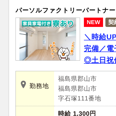
パーソルファクトリーパートナー
NEW
契
＼時給U
完備／電
◎土日祝
福島県郡山市
勤務地
福島県郡山市
字石塚111番地
時給 1,300円