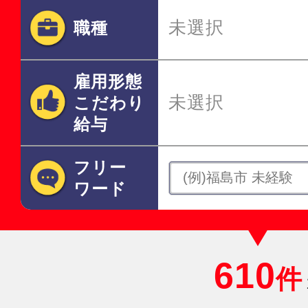
未選択
職種
雇用形態
未選択
こだわり
給与
フリー
ワード
610
件