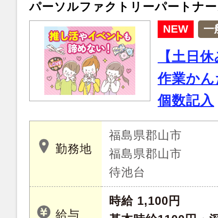
パーソルファクトリーパートナー
NEW
一
【土日休
作業かん
個数記入
福島県郡山市
勤務地
福島県郡山市
待池台
時給 1,100円
給与