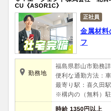
CU《ASOR1C》
正社員
金属材料
フ
福島県郡山市勤務
勤務地
便利な通勤方法：車
最寄り駅：喜久田駅
※構内の（無料）駐
時給 1350円以上