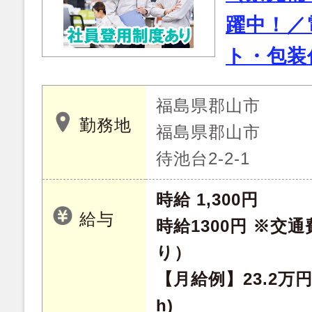
躍中！／
ト・包装
福島県郡山市
勤務地
福島県郡山市
待池台2-2-1
時給 1,300円
給与
時給1300円 ※交
り）
【月給例】23.2万円
h)