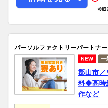
パーソルファクトリーパートナー
NEW
一
郡山市／
料◆高時
作など