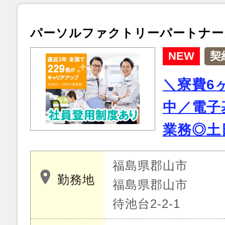
パーソルファクトリーパートナー
NEW
契
＼寮費6
中／電子
業務◎土
福島県郡山市
勤務地
福島県郡山市
待池台2-2-1