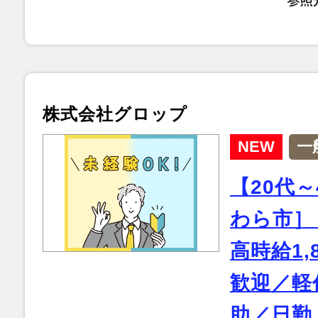
株式会社グロップ
NEW
一
【20代
わら市］
高時給1,
歓迎／軽
助／日勤