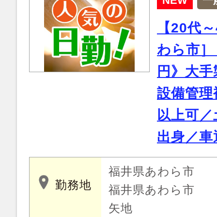
NEW
一
【20代
わら市］《
円》大手
設備管理
以上可／
出身／車
福井県あわら市
勤務地
福井県あわら市
矢地