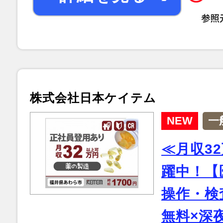
株式会社日本ケイテム
NEW
一
≪月収32
躍中！【
操作・検
無料×深