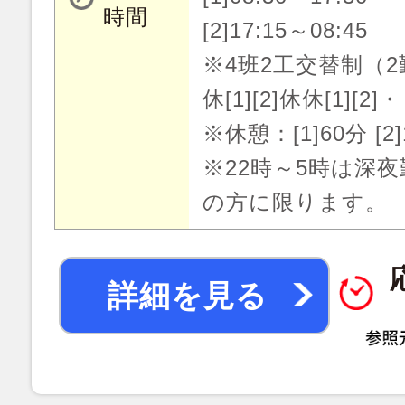
時間
[2]17:15～08:45
※4班2工交替制（2勤
休[1][2]休休[1][
※休憩：[1]60分 [2]
※22時～5時は深
の方に限ります。
詳細を見る