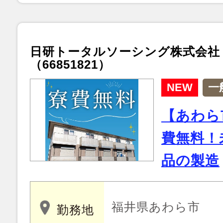
日研トータルソーシング株式会社
（66851821）
NEW
一
【あわら
費無料！
品の製造
福井県あわら市
勤務地