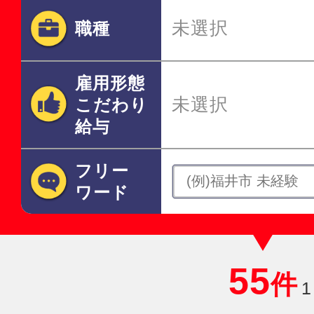
未選択
職種
雇用形態
未選択
こだわり
給与
フリー
ワード
55
件