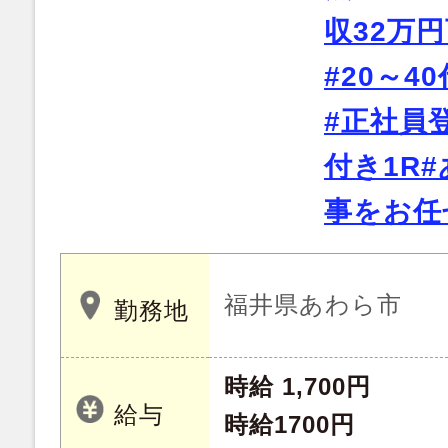
収32万円
#20～4
#正社員
付き1R
事をお任
福井県あわら市
勤務地
時給 1,700円
給与
時給1700円