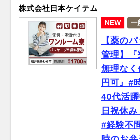
株式会社日本ケイテム
NEW
一
【薬のパ
管理】『
無理なく
円可』#時
40代活躍
日祝休み
#経験不
時のお弁