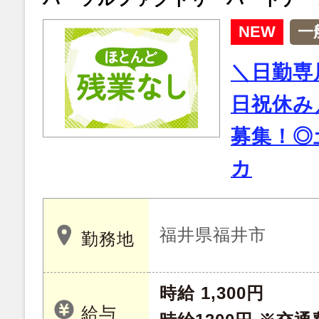
NEW
一
＼日勤専
日祝休み
募集！◎
カ
福井県福井市
勤務地
時給 1,300円
給与