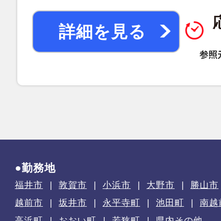
詳細を見る
●勤務地
福井市
敦賀市
小浜市
大野市
勝山市
越前市
坂井市
永平寺町
池田町
南越
高浜町
おおい町
若狭町
県内その他