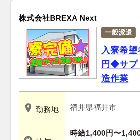
株式会社BREXA Next
一般派遣
入寮希望
円◆サプ
造作業
福井県福井市
勤務地
時給1,400円〜1,40