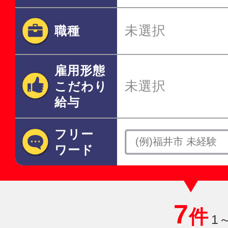
未選択
職種
雇用形態
未選択
こだわり
給与
フリー
ワード
7
件
1