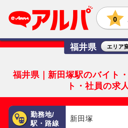
0
福井県
エリア
福井県｜新田塚駅のバイト
ト・社員の求
勤務地/
新田塚
駅・路線