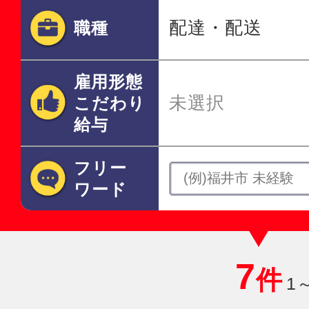
配達・配送
職種
雇用形態
未選択
こだわり
給与
フリー
ワード
7
件
1