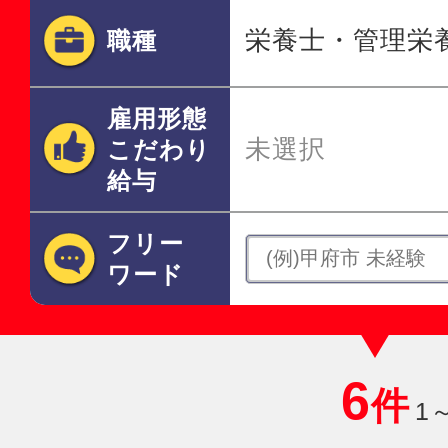
栄養士・管理栄
職種
雇用形態
未選択
こだわり
給与
フリー
ワード
6
件
1