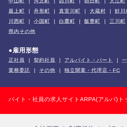
中山町
河北町
西川町
朝日町
大江町
最上町
舟形町
真室川町
大蔵村
鮭川
川西町
小国町
白鷹町
飯豊町
三川町
県内その他
●雇用形態
正社員
契約社員
アルバイト・パート
業務委託
その他
独立開業・代理店・FC
バイト・社員の求人サイトARPA(アルパ)ト