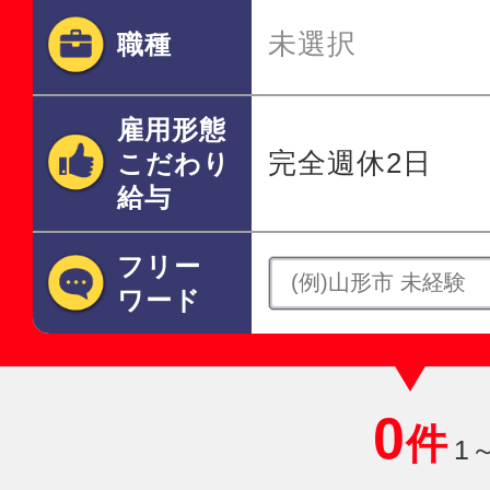
未選択
職種
雇用形態
完全週休2日
こだわり
給与
フリー
ワード
0
件
1