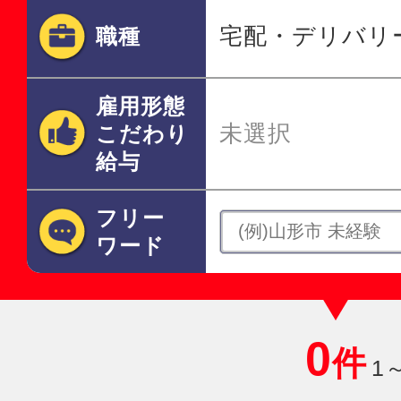
宅配・デリバリ
職種
雇用形態
未選択
こだわり
給与
フリー
ワード
0
件
1