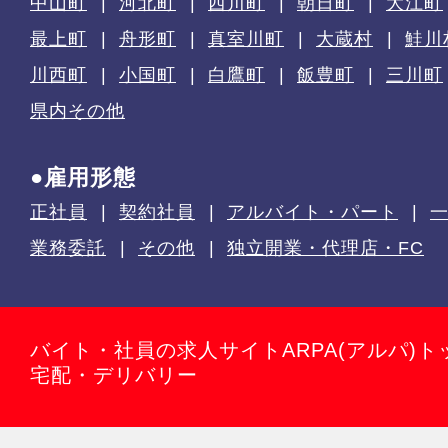
中山町
河北町
西川町
朝日町
大江町
最上町
舟形町
真室川町
大蔵村
鮭川
川西町
小国町
白鷹町
飯豊町
三川町
県内その他
●雇用形態
正社員
契約社員
アルバイト・パート
業務委託
その他
独立開業・代理店・FC
バイト・社員の求人サイトARPA(アルパ)ト
宅配・デリバリー