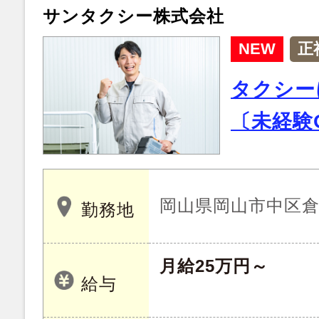
サンタクシー株式会社
NEW
正
タクシー
〔未経験
岡山県岡山市中区倉益 
勤務地
月給25万円～
給与