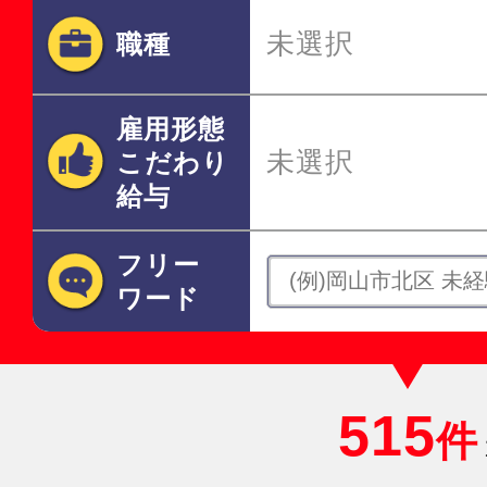
未選択
職種
雇用形態
未選択
こだわり
給与
フリー
ワード
515
件