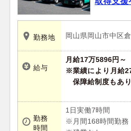
取得支援
岡山県岡山市中区倉益 
勤務地
月給17万5896円～
給与
※業績により月給27
保障給制度もあ
1日実働7時間
勤務
※月間168時間勤務
時間