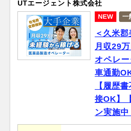
UTエージェント株式会社
NEW
一
＜久米郡
月収29
オペレー
車通勤O
【履歴書
接OK】
ン実施中