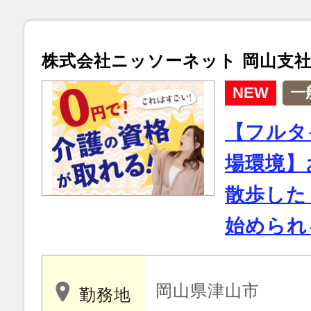
株式会社ニッソーネット 岡山支
NEW
一
【フルタ
場環境】
散歩した
始められ
岡山県津山市
勤務地