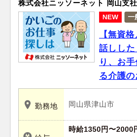
株式会社ニッソーネット 岡山支
NEW
一
【無資格
話しした
り、お手
る介護の
岡山県津山市
勤務地
時給1350円〜2000