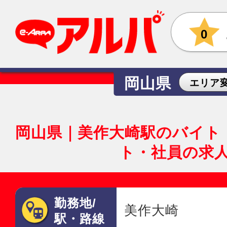
0
岡山県
エリア
岡山県｜美作大崎駅のバイト
ト・社員の求
勤務地/
美作大崎
駅・路線