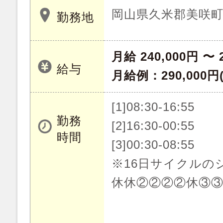
岡山県久米郡美咲
勤務地
月給 240,000円 〜 
給与
月給例：290,000
[1]08:30-16:55
勤務
[2]16:30-00:55
時間
[3]00:30-08:55
※16日サイクルの
休休②②②②休③③