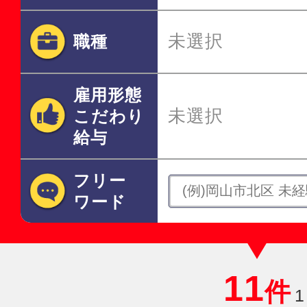
未選択
職種
雇用形態
未選択
こだわり
給与
フリー
ワード
11
件