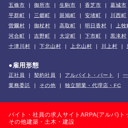
五條市
御所市
生駒市
香芝市
葛城市
平群町
三郷町
斑鳩町
安堵町
川西町
曽爾村
御杖村
高取町
明日香村
上牧
河合町
吉野町
大淀町
下市町
黒滝村
十津川村
下北山村
上北山村
川上村
●雇用形態
正社員
契約社員
アルバイト・パート
業務委託
その他
独立開業・代理店・FC
バイト・社員の求人サイトARPA(アルパ)ト
その他建築・土木・建設