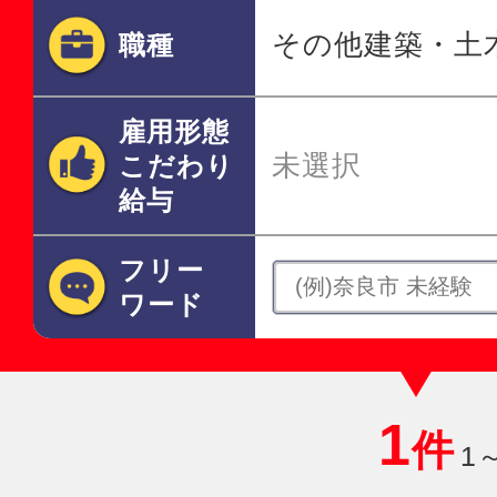
その他建築・土
職種
雇用形態
未選択
こだわり
給与
フリー
ワード
1
件
1