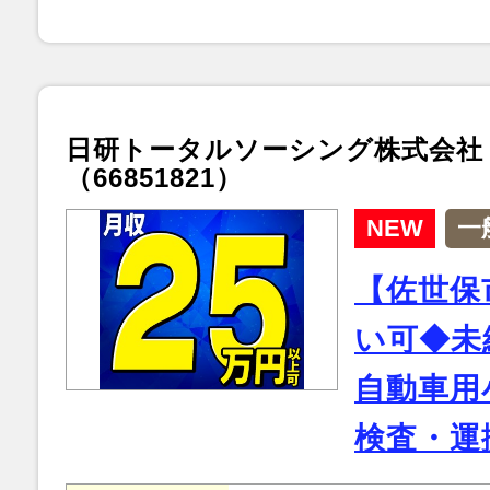
日研トータルソーシング株式会社
（66851821）
NEW
一
【佐世保
い可◆未
自動車用
検査・運