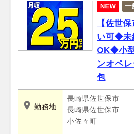
NEW
一
【佐世保
い可◆未
OK◆小
ンオペレ
包
長崎県佐世保市
勤務地
長崎県佐世保市
小佐々町