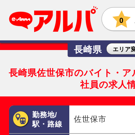
0
長崎県
エリア
長崎県佐世保市のバイト・ア
社員の求人
勤務地/
佐世保市
駅・路線