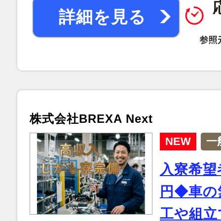
詳細を見る
株式会社BREXA Next
NEW
一
入寮希望
円◆車の
工や組立