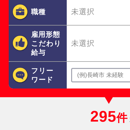
未選択
職種
雇用形態
未選択
こだわり
給与
フリー
ワード
295
件