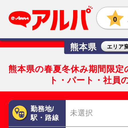
0
熊本県
エリア
熊本県の春夏冬休み期間限定
ト・パート・社員
勤務地/
未選択
駅・路線