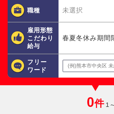
未選択
職種
雇用形態
春夏冬休み期間
こだわり
給与
フリー
ワード
0
件
1