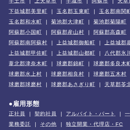
宇土市
上天草市
宇城市
阿蘇市
天草
下益城郡美里町
玉名郡玉東町
玉名郡南関
玉名郡和水町
菊池郡大津町
菊池郡菊陽町
阿蘇郡小国町
阿蘇郡産山村
阿蘇郡高森町
阿蘇郡南阿蘇村
上益城郡御船町
上益城郡
上益城郡甲佐町
上益城郡山都町
八代郡氷
葦北郡津奈木町
球磨郡錦町
球磨郡多良木
球磨郡水上村
球磨郡相良村
球磨郡五木村
球磨郡球磨村
球磨郡あさぎり町
天草郡苓
●雇用形態
正社員
契約社員
アルバイト・パート
業務委託
その他
独立開業・代理店・FC