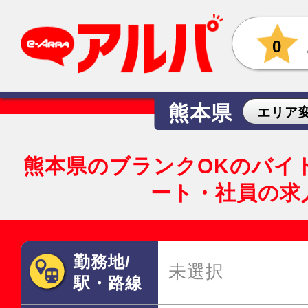
0
熊本県
エリア
熊本県のブランクOKのバイ
ート・社員の求
勤務地/
未選択
駅・路線