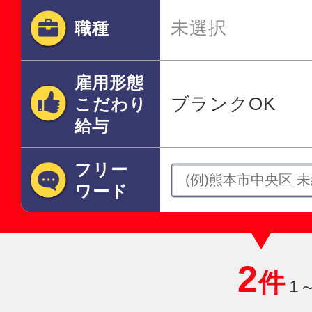
未選択
職種
雇用形態
ブランクOK
こだわり
給与
フリー
ワード
2
件
1