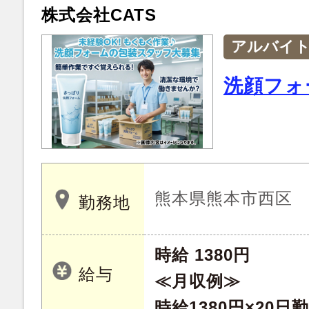
株式会社CATS
アルバイ
洗顔フォ
熊本県熊本市西区
勤務地
時給 1380円
給与
≪月収例≫
時給1380円×20日勤