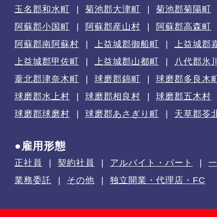
玉名郡和水町
菊池郡大津町
菊池郡菊陽町
阿蘇郡小国町
阿蘇郡産山村
阿蘇郡高森町
阿蘇郡南阿蘇村
上益城郡御船町
上益城郡
上益城郡甲佐町
上益城郡山都町
八代郡氷
葦北郡津奈木町
球磨郡錦町
球磨郡多良木
球磨郡水上村
球磨郡相良村
球磨郡五木村
球磨郡球磨村
球磨郡あさぎり町
天草郡苓
●雇用形態
正社員
契約社員
アルバイト・パート
業務委託
その他
独立開業・代理店・FC