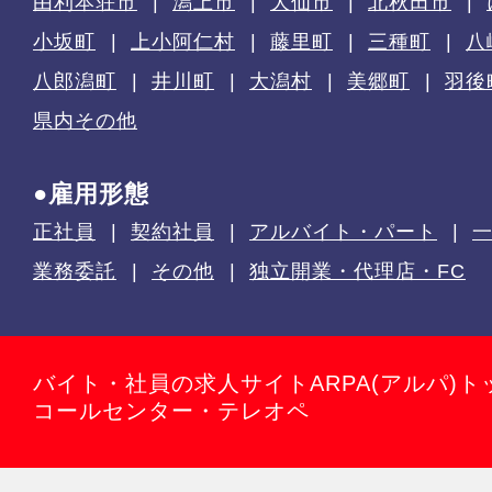
由利本荘市
潟上市
大仙市
北秋田市
小坂町
上小阿仁村
藤里町
三種町
八
八郎潟町
井川町
大潟村
美郷町
羽後
県内その他
●雇用形態
正社員
契約社員
アルバイト・パート
業務委託
その他
独立開業・代理店・FC
バイト・社員の求人サイトARPA(アルパ)ト
コールセンター・テレオペ