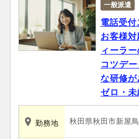
一般派遣
電話受付
お客様対
ィーラー
コツデー
な研修が
ゼロ・未
秋田県秋田市新屋鳥木
勤務地