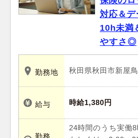
保険のロ
対応＆デ
10h未
やすさ◎
秋田県秋田市新屋鳥木
勤務地
時給1,380円
給与
24時間のうち実働
勤務