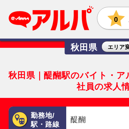
0
秋田県
エリア
秋田県｜醍醐駅のバイト・ア
社員の求人
勤務地/
醍醐
駅・路線