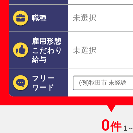
未選択
職種
雇用形態
未選択
こだわり
給与
フリー
ワード
0
件
1