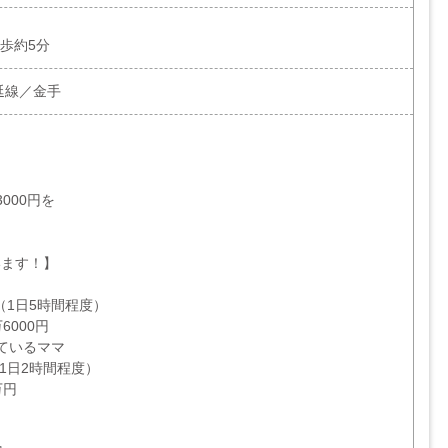
徒歩約5分
延線／金手
制
000円を
います！】
枚（1日5時間程度）
6000円
ているママ
（1日2時間程度）
万円