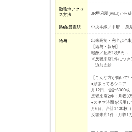
勤務地アクセ
JR甲府駅(南口)から
ス方法
中央本線／甲府 、身
路線/最寄駅
出来高制・完全歩合
給与
【給与・報酬】
報酬／配布1枚5円～
※反響来店1件につき3
追加支給
【こんな方が働いて
●頑張ってるシニア
月12日、合計6000
反響来店2件：月収3万
●スキマ時間を活用し
月6日、合計1400枚
反響来店1件：月収1