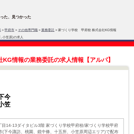
った、見つかった
県
>
甲府市
>
その他専門職
>
業務委託
> 家づくり学校 甲府校 株式会社KG情報
､小笠原)の求人
社KG情報の業務委託の求人情報【アルパ】
下今
小笠
丁目14-13ダイタビル3階 家づくり学校甲府校/家づくり学校甲府
市(下今諏訪、桃園、鏡中條、十五所、小笠原周辺エリア)で配布