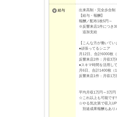
出来高制・完全歩合制
給与
【給与・報酬】
報酬／配布1枚5円～
※反響来店1件につき30
追加支給
【こんな方が働いてい
●頑張ってるシニア
月12日、合計6000枚
反響来店2件：月収3万6
●スキマ時間を活用し
月6日、合計1400枚（
反響来店1件：月収1万
平均月収1万円～3万円
☆これ以上も可能です!
☆やる気次第で収入UP
別途成果報酬もあり