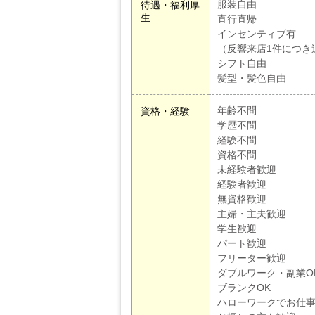
服装自由
待遇・福利厚
生
直行直帰
インセンティブ有
（反響来店1件につき追
シフト自由
髪型・髪色自由
年齢不問
資格・経験
学歴不問
経験不問
資格不問
未経験者歓迎
経験者歓迎
無資格歓迎
主婦・主夫歓迎
学生歓迎
パート歓迎
フリーター歓迎
ダブルワーク・副業O
ブランクOK
ハローワークでお仕