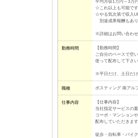
平均月収1万円～3万
☆これ以上も可能です!
☆やる気次第で収入U
別途成果報酬もあり
※詳細はお問い合わ
【勤務時間】
勤務時間
ご自分のペースで空
使って配布して下さ
※平日だけ、土日だけ
ポスティング 南アルプ
職種
【仕事内容】
仕事内容
当社指定サービスの
コーポ・マンション
配布していただきま
徒歩・自転車・バイ