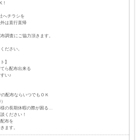
K！
社へチラシを
以外は直行直帰
配布調査にご協力頂きます。
せください。
ント】
がてら配布出来る
すい♪
での配布ならいつでもＯＫ
時）
子様の長期休暇の際が困る…
談ください！
配布を
きます。