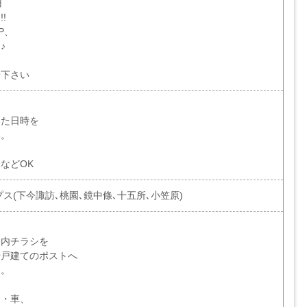
円
!
P、
♪
せ下さい
いた日時を
い。
などOK
ス(下今諏訪､桃園､鏡中條､十五所､小笠原)
案内チラシを
や戸建てのポストへ
す。
ク・車、