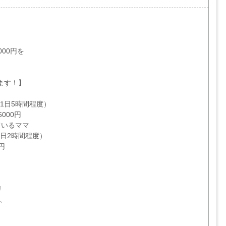
00円を
ます！】
（1日5時間程度）
000円
ているママ
1日2時間程度）
円
!
、
♪