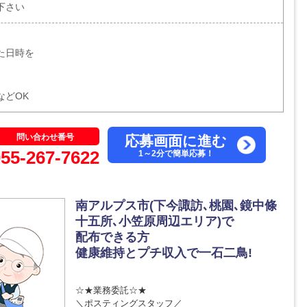
下さい
た日時を
。
などOK
問い合わせ番号
応募画面に進む
055-267-7622
1～2分で簡単応募！
南アルプス市(下今諏訪､桃園､鏡中條
十五所､小笠原周辺エリア)で
配布できる方
健康維持とプチ収入で一石二鳥!
☆★業務委託☆★
＼ポスティングスタッフ／