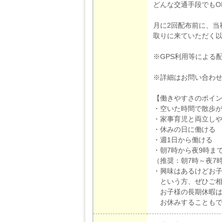
どんな交通手段でもO
月に2回配布前に、当
取りに来ていただく
※GPS利用等による
※詳細はお問い合わ
【働きやすさのポイ
・空いた時間で散歩
・家事育児と両立しや
・休みの日に働ける
・週1日から働ける
・朝7時から夜9時ま
（推奨：朝7時～夜7
・興味はあるけどお
という方、ぜひご相
お子様の長期休暇は
お休みすることもで