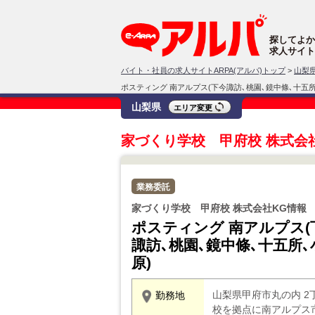
探してよか
求人サイト
バイト・社員の求人サイトARPA(アルパ)トップ
>
山梨
ポスティング 南アルプス(下今諏訪､桃園､鏡中條､十五所
山梨県
エリア変更
家づくり学校 甲府校 株式会
業務委託
家づくり学校 甲府校 株式会社KG情報
ポスティング 南アルプス(
諏訪､桃園､鏡中條､十五所､
原)
山梨県甲府市丸の内 2
勤務地
校を拠点に南アルプス