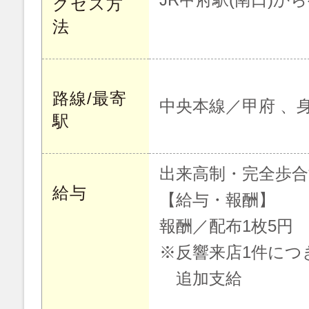
クセス方
法
路線/最寄
中央本線／甲府 、
駅
出来高制・完全歩合
給与
【給与・報酬】
報酬／配布1枚5円
※反響来店1件につき
追加支給