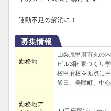
運動不足の解消に！
募集情報
山梨県甲府市丸の内 
勤務地
ビル3階 家づくり
校甲府校を拠点に甲
飯田、美咲町、中
勤務地ア
JR甲府駅(南口)か