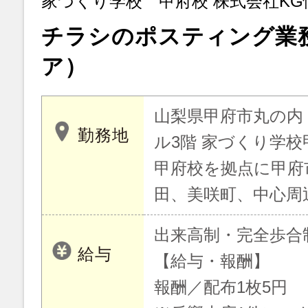
家づくり学校 甲府校 株式会社KG
チラシのポスティング業
ア）
山梨県甲府市丸の内 2
勤務地
ル3階 家づくり学校
甲府校を拠点に甲府
田、美咲町、中心周
出来高制・完全歩合
給与
【給与・報酬】
報酬／配布1枚5円