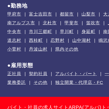
●勤務地
甲府市
富士吉田市
都留市
山梨市
大
南アルプス市
北杜市
甲斐市
笛吹市
中央市
市川三郷町
早川町
身延町
南
道志村
西桂町
忍野村
山中湖村
鳴沢
小菅村
丹波山村
県内その他
●雇用形態
正社員
契約社員
アルバイト・パート
業務委託
その他
独立開業・代理店・FC
バイト・社員の求人サイトARPA(アルパ)ト