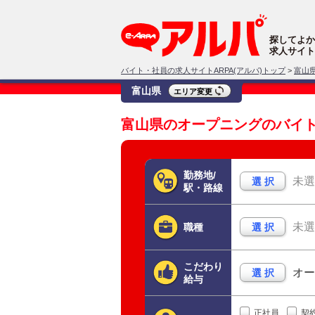
探してよか
求人サイト
バイト・社員の求人サイトARPA(アルパ)トップ
>
富山
富山県
エリア変更
富山県のオープニングのバイ
勤務地/
未選
選 択
駅・路線
未選
職種
選 択
こだわり
オー
選 択
給与
正社員
契