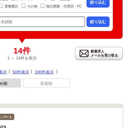
絞り込む
業務委託
その他
独立開業・代理店・FC
絞り込む
14件
新着求人
メールを受け取る
1 ～ 14件を表示
件表示
50件表示
100件表示
め順
新着順
・パート
TS