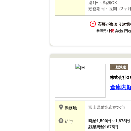
週1日～勤務OK
勤務期間：長期（3ヶ
応募が集まり次第
一般派遣
株式会社G
倉庫内
富山県射水市射水市
勤務地
時給1,500円～1,875円
給与
残業時給1875円