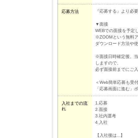
『応募する』より必
応募方法
▼面接
WEBでの面接を予定
※ZOOMという無料
ダウンロード方法や
※面接日時確定後、当
しますので、
必ず面接前までにご
＜Web簡単応募も受
「応募画面に進む」
1.応募
入社までの流
れ
2.面接
3.社内選考
4.入社
【入社後は...】