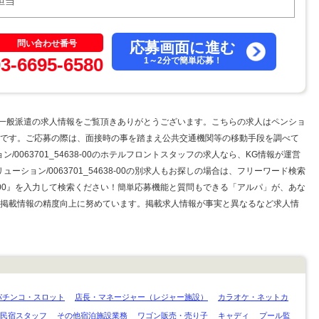
用担当
問い合わせ番号
応募画面に進む
03-6695-6580
1～2分で簡単応募！
8-00の一般派遣の求人情報をご覧頂きありがとうございます。こちらの求人はペンショ
です。ご応募の際は、面接時の事を踏まえ公共交通機関等の移動手段を調べて
0063701_54638-00のホテルフロントスタッフの求人なら、KG情報が運営
ション/0063701_54638-00の別求人もお探しの場合は、フリーワード検索
638-00』を入力して検索ください！簡単応募機能と質問もできる「アルパ」が、あな
掲載情報の精度向上に努めています。掲載求人情報が事実と異なるなど求人情
パチンコ・スロット
店長・マネージャー（レジャー施設）
カラオケ・ネットカ
民宿スタッフ
その他宿泊施設業務
ワゴン販売・売り子
キャディ
プール監