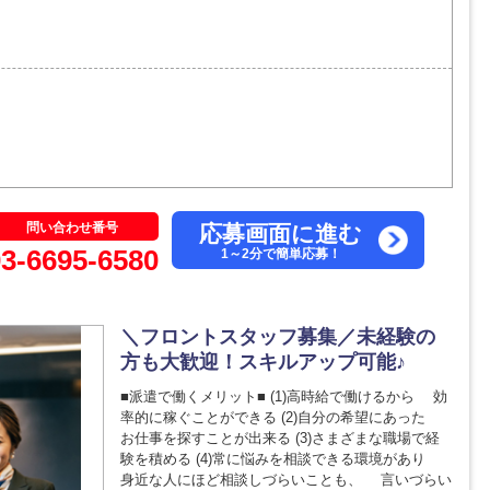
問い合わせ番号
応募画面に進む
03-6695-6580
1～2分で簡単応募！
＼フロントスタッフ募集／未経験の
方も大歓迎！スキルアップ可能♪
■派遣で働くメリット■ (1)高時給で働けるから 効
率的に稼ぐことができる (2)自分の希望にあった
お仕事を探すことが出来る (3)さまざまな職場で経
験を積める (4)常に悩みを相談できる環境があり
身近な人にほど相談しづらいことも、 言いづらい