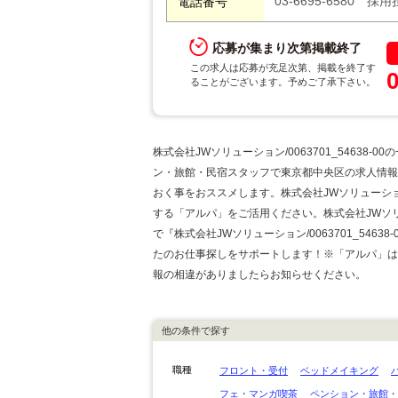
03-6695-6580 採
電話番号
応募が集まり次第掲載終了
この求人は応募が充足次第、掲載を終了す
ることがございます。予めご了承下さい。
株式会社JWソリューション/0063701_5463
ン・旅館・民宿スタッフで東京都中央区の求人情報
おく事をおススメします。株式会社JWソリューション/
する「アルパ」をご活用ください。株式会社JWソリュー
で『株式会社JWソリューション/0063701_54
たのお仕事探しをサポートします！※「アルパ」は
報の相違がありましたらお知らせください。
他の条件で探す
職種
フロント・受付
ベッドメイキング
フェ・マンガ喫茶
ペンション・旅館・