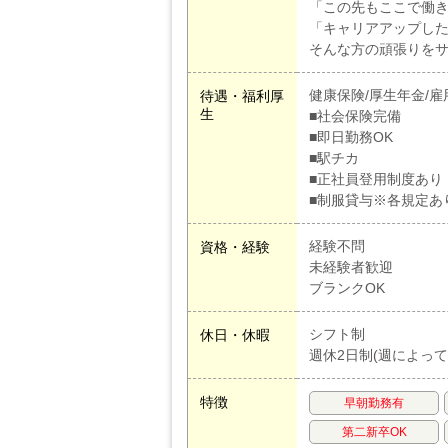
「この先もここで働
「キャリアアップし
そんな方の頑張りを
健康保険/厚生年金/雇
待遇・福利厚
生
■社会保険完備
■即日勤務OK
■駅チカ
■正社員登用制度あり
■制服貸与※各規定あ
経験不問
資格・経験
未経験者歓迎
ブランクOK
シフト制
休日・休暇
週休2日制(週によって
特徴
早朝勤務有
第二新卒OK