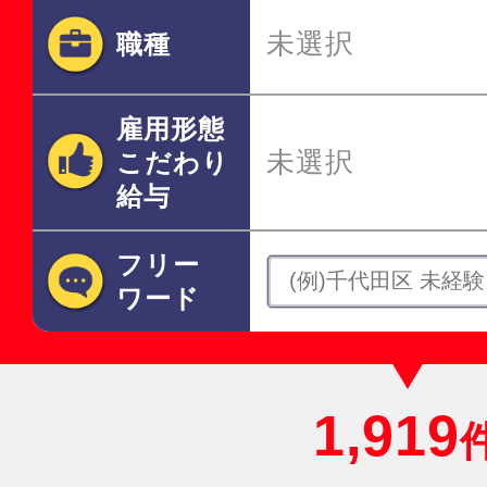
未選択
職種
雇用形態
未選択
こだわり
給与
フリー
ワード
1,919