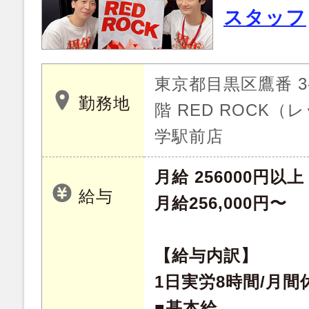
スタッフ
東京都目黒区鷹番 3-
勤務地
階 RED ROCK
学駅前店
月給 256000円以上
給与
月給256,000円〜
【給与内訳】
1日実労8時間/月間
■基本給