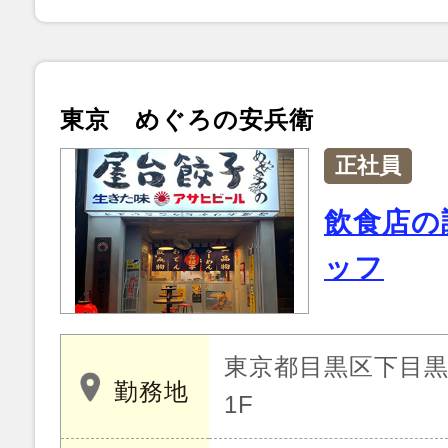
東京 めぐろの安兵衛
正社員
飲食店の
ッフ
東京都目黒区下目黒 2
勤務地
1F