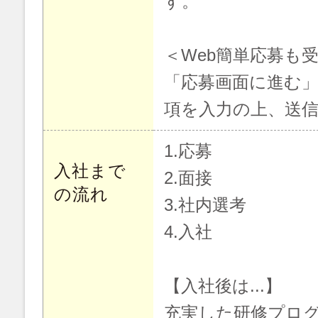
す。
＜Web簡単応募も
「応募画面に進む
項を入力の上、送
1.応募
入社まで
2.面接
の流れ
3.社内選考
4.入社
【入社後は...】
充実した研修プロ