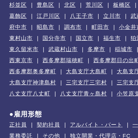
杉並区
豊島区
北区
荒川区
板橋区
葛飾区
江戸川区
八王子市
立川市
武
府中市
昭島市
調布市
町田市
小金井
東村山市
国分寺市
国立市
福生市
狛
東久留米市
武蔵村山市
多摩市
稲城市
西東京市
西多摩郡瑞穂町
西多摩郡日の出
西多摩郡奥多摩町
大島支庁大島町
大島支
大島支庁神津島村
三宅支庁三宅村
三宅支
八丈支庁八丈町
八丈支庁青ヶ島村
小笠原
●雇用形態
正社員
契約社員
アルバイト・パート
業務委託
その他
独立開業・代理店・FC