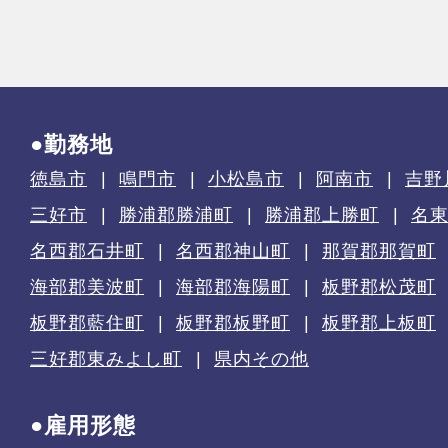
●勤務地
徳島市
鳴門市
小松島市
阿南市
吉野
三好市
勝浦郡勝浦町
勝浦郡上勝町
名
名西郡石井町
名西郡神山町
那賀郡那賀町
海部郡美波町
海部郡海陽町
板野郡松茂町
板野郡藍住町
板野郡板野町
板野郡上板町
三好郡東みよし町
県内その他
●雇用形態