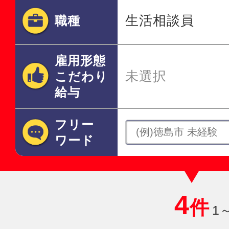
生活相談員
職種
雇用形態
未選択
こだわり
給与
フリー
ワード
4
件
1